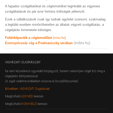
A fapados szolgáltatókat és cégtemetőket leginkább az ingyenes
szolgáltatások és pár ezer forintos költségek jellemzik.
Ezek a vállalkozások csak így tudnak ügyfelet szerezni, szakmailag
a legtöbb esetben minősíthetetlen az általuk végzett szolgáltatás, a
cégeljárás kimenetele kétséges.
Feltérképezték a cégtemetőket
(mno.hu)
(index.hu)
Ezernyolcszáz cég a Podmaniczky utcában
VIGYÁZAT!
ZUGÍRÁSZAT
ha nem közvetlenül ügyvédet/közjegyzőt, hanem valamilyen céget bíz meg a
cégeljárás lefolytatásával.
(A saját védelme érdekében olvassa el összállításunkat)
Bővebben: VIGYÁZAT! Zugírászat
Megbízható
ÜGYVÉD
keresés
Megbízható
KÖNYVELŐ
keresés