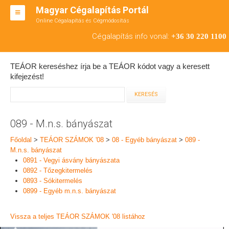
Magyar Cégalapítás Portál
Online Cégalapítás és Cégmódosítás
KFT ALAPÍTÁS
Cégalapítás info vonal:
+36 30 220 1100
BT ALAPÍTÁS
TEÁOR kereséshez írja be a TEÁOR kódot vagy a keresett
RT ALAPÍTÁS
kifejezést!
CÉGMÓDOSÍTÁS
ÁTALAKULÁS
089 - M.n.s. bányászat
TEÁOR SZÁMOK '08
Főoldal
>
TEÁOR SZÁMOK '08
>
08 - Egyéb bányászat
>
089 -
M.n.s. bányászat
ENGEDÉLYKÖTELES
0891 - Vegyi ásvány bányászata
0892 - Tőzegkitermelés
KAPCSOLAT
0893 - Sókitermelés
0899 - Egyéb m.n.s. bányászat
IRODÁK
Vissza a teljes TEÁOR SZÁMOK '08 listához