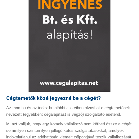
Cégtemetők közé jegyezné be a cégét?
Az mno.hu és az index.hu alábbi cikkeiben olvashat a cégtemetőnek
nevezett (egyébként cégalapítást is végző) szolgáltató esetéről.
Mi azt valljuk, hogy egy komoly vállalkozó nem kötheti össze a cégét
semmilyen szinten ilyen jellegű kétes szolgáltatásokkal, amelyek
indokolatlanul az adóhatóság kiemelt célpontjává teszik vállalkozását.