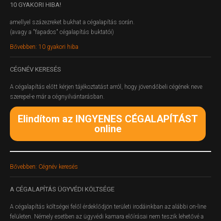
10
GYAKORI HIBA!
amellyel százezreket bukhat a cégalapítás során.
(avagy a "fapados" cégalapítás buktatói)
Bővebben: 10 gyakori hiba
CÉGNÉV
KERESÉS
A cégalapítás előtt kérjen tájékoztatást arról, hogy jövendőbeli cégének neve
szerepel-e már a cégnyilvántarásban.
Elindítom az INGYENES CÉGALAPÍTÁST
online
Bővebben: Cégnév keresés
A
CÉGALAPÍTÁS ÜGYVÉDI KÖLTSÉGE
A cégalapítás költségei felől érdeklődjön területi irodáinkban az alábbi on-line
felületen.
Némely esetben az ügyvédi kamara előírásai nem teszik lehetővé a