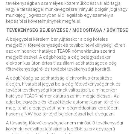
tevékenységben személyes közreműködést vállaló tagja,
vagy a társasággal munkavégzésre irányuló polgári jogi vagy
munkajogi jogviszonyban álló legalább egy személy a
képesítési követelménynek megfelel.
TEVÉKENYSÉG BEJEGYZÉSE / MÓDOSÍTÁSA / BŐVÍTÉSE
A bejegyzési kérelem benyújtásakor a cég köteles
megjelölni főtevékenységét és további tevékenységi köreit
azok mindenkor hatályos TEÁOR nómenklatúra szerinti
megjelölésével. A cégbíróság a cég bejegyzésekor
elektronikus úton értesíti az állami adóhatóságot a cég
főtevékenységéről és további tevékenységi köreiről.
A cégbíróság az adóhatóság elektronikus értesítése
alapján, hivatalból jegyzi be a cég főtevékenységének és
további tevékenységi köreinek változásait, a mindenkor
hatályos TEÁOR nómenklatúra szerinti megjelöléssel. Az
adat bejegyzése és közzététele automatikusan történik
meg, tehát a bejegyzést nem cégmódosítás keretében,
hanem a NAV-hoz történő bejelentéssel kell elvégezni.
A társaság főtevékenységnek nem minősülő tevékenységi
körének megváltoztatásáról a legfőbb szerv egyszerű