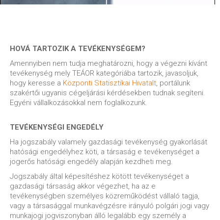
HOVÁ TARTOZIK A TEVÉKENYSÉGEM?
Amennyiben nem tudja meghatározni, hogy a végezni kívánt
tevékenység mely TEÁOR kategóriába tartozik, javasoljuk,
hogy keresse a
Központi Statisztikai Hivatalt
, portálunk
szakértői ugyanis cégeljárási kérdésekben tudnak segíteni.
Egyéni vállalkozásokkal nem foglalkozunk.
TEVÉKENYSÉGI ENGEDÉLY
Ha jogszabály valamely gazdasági tevékenység gyakorlását
hatósági engedélyhez köti, a társaság e tevékenységet a
jogerős hatósági engedély alapján kezdheti meg.
Jogszabály által képesítéshez kötött tevékenységet a
gazdasági társaság akkor végezhet, ha az e
tevékenységben személyes közreműködést vállaló tagja,
vagy a társasággal munkavégzésre irányuló polgári jogi vagy
munkajogi jogviszonyban álló legalább egy személy a