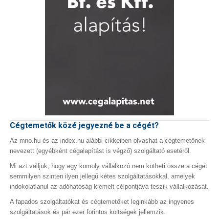
Cégtemetők közé jegyezné be a cégét?
Az mno.hu és az index.hu alábbi cikkeiben olvashat a cégtemetőnek
nevezett (egyébként cégalapítást is végző) szolgáltató esetéről.
Mi azt valljuk, hogy egy komoly vállalkozó nem kötheti össze a cégét
semmilyen szinten ilyen jellegű kétes szolgáltatásokkal, amelyek
indokolatlanul az adóhatóság kiemelt célpontjává teszik vállalkozását.
A fapados szolgáltatókat és cégtemetőket leginkább az ingyenes
szolgáltatások és pár ezer forintos költségek jellemzik.