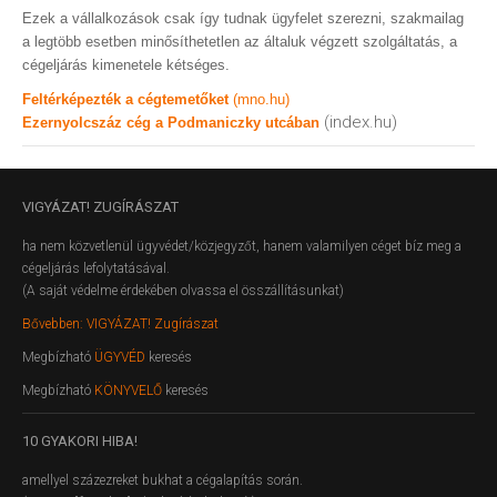
Ezek a vállalkozások csak így tudnak ügyfelet szerezni, szakmailag
a legtöbb esetben minősíthetetlen az általuk végzett szolgáltatás, a
cégeljárás kimenetele kétséges.
Feltérképezték a cégtemetőket
(mno.hu)
(index.hu)
Ezernyolcszáz cég a Podmaniczky utcában
VIGYÁZAT!
ZUGÍRÁSZAT
ha nem közvetlenül ügyvédet/közjegyzőt, hanem valamilyen céget bíz meg a
cégeljárás lefolytatásával.
(A saját védelme érdekében olvassa el összállításunkat)
Bővebben: VIGYÁZAT! Zugírászat
Megbízható
ÜGYVÉD
keresés
Megbízható
KÖNYVELŐ
keresés
10
GYAKORI HIBA!
amellyel százezreket bukhat a cégalapítás során.