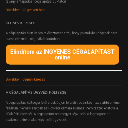
(avagy a "fapados" cégalapítás buktatói)
Bővebben: 10 gyakori hiba
CÉGNÉV
KERESÉS
A cégalapítás előtt kérjen tájékoztatást arról, hogy jövendőbeli cégének neve
szerepel-e már a cégnyilvántarásban.
Elindítom az INGYENES CÉGALAPÍTÁST
online
Bővebben: Cégnév keresés
A
CÉGALAPÍTÁS ÜGYVÉDI KÖLTSÉGE
A cégalapítás költségei felől érdeklődjön területi irodáinkban az alábbi on-line
felületen.
Némely esetben az ügyvédi kamara előírásai nem teszik lehetővé a
díjak feltüntetését. A cegalapitas.net megyei képviselői a legmagasabb
szakmai színvonalat képviselő ügyvédek.