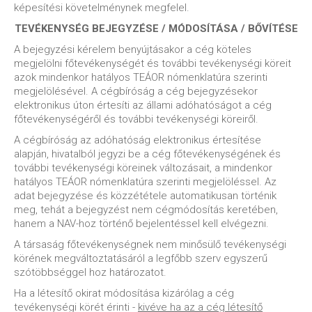
képesítési követelménynek megfelel.
TEVÉKENYSÉG BEJEGYZÉSE / MÓDOSÍTÁSA / BŐVÍTÉSE
A bejegyzési kérelem benyújtásakor a cég köteles
megjelölni főtevékenységét és további tevékenységi köreit
azok mindenkor hatályos TEÁOR nómenklatúra szerinti
megjelölésével. A cégbíróság a cég bejegyzésekor
elektronikus úton értesíti az állami adóhatóságot a cég
főtevékenységéről és további tevékenységi köreiről.
A cégbíróság az adóhatóság elektronikus értesítése
alapján, hivatalból jegyzi be a cég főtevékenységének és
további tevékenységi köreinek változásait, a mindenkor
hatályos TEÁOR nómenklatúra szerinti megjelöléssel. Az
adat bejegyzése és közzététele automatikusan történik
meg, tehát a bejegyzést nem cégmódosítás keretében,
hanem a NAV-hoz történő bejelentéssel kell elvégezni.
A társaság főtevékenységnek nem minősülő tevékenységi
körének megváltoztatásáról a legfőbb szerv egyszerű
szótöbbséggel hoz határozatot.
Ha a létesítő okirat módosítása kizárólag a cég
tevékenységi körét érinti -
kivéve ha az a cég létesítő