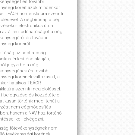
kenységét és további
nységi köreit azok mindenkor
os TEÁOR nómenklatúra szerinti
ölésével. A cégbíróság a cég
zésekor elektronikus úton
ti az állami adóhatóságot a cég
kenységéről és további
nységi köreiről.
bíróság az adóhatóság
onikus értesítése alapján,
lból jegyzi be a cég
ékenységének és további
nységi köreinek változásait, a
nkor hatályos TEÁOR
latúra szerinti megjelöléssel.
t bejegyzése és közzététele
tikusan történik meg, tehát a
yzést nem cégmódosítás
ben, hanem a NAV-hoz történő
ntéssel kell elvégezni.
saság főtevékenységnek nem
lő tevékenységi körének