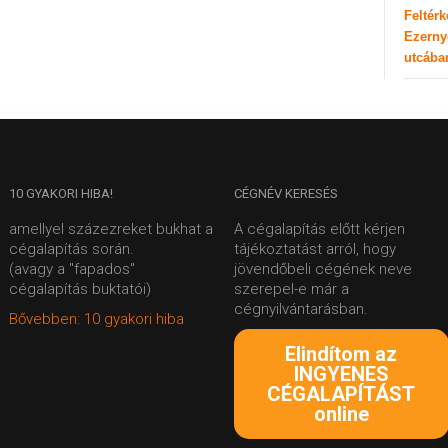
Feltér
Ezerny
utcába
10
GYAKORI HIBA!
CÉGNÉV
KERESÉS
amellyel százezreket bukhat a
A cégalapítás előtt kérjen
cégalapítás során.
tájékoztatást arról, hogy
(avagy a "fapados"
jövendőbeli cégének neve
cégalapítás buktatói)
szerepel-e már a
cégnyilvántarásban.
Bővebben: 10 gyakori hiba
Elindítom az
INGYENES
CÉGALAPÍTÁST
online