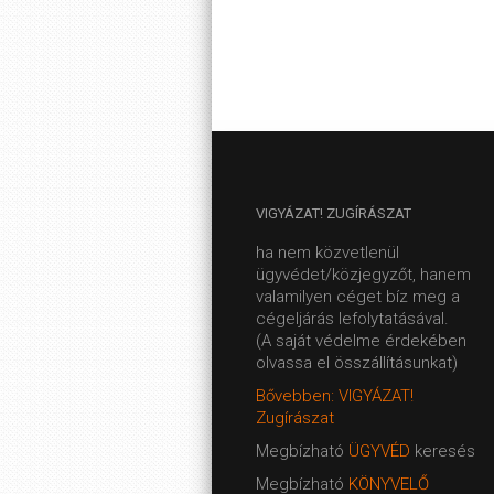
VIGYÁZAT!
ZUGÍRÁSZAT
ha nem közvetlenül
ügyvédet/közjegyzőt, hanem
valamilyen céget bíz meg a
cégeljárás lefolytatásával.
(A saját védelme érdekében
olvassa el összállításunkat)
Bővebben: VIGYÁZAT!
Zugírászat
Megbízható
ÜGYVÉD
keresés
Megbízható
KÖNYVELŐ