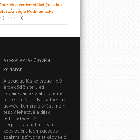
képezték a cégtemetőket
(mno.hu)
olcszáz cég a Podmaniczky
(index.hu)
n
A
CÉGALAPÍTÁS ÜGYVÉDI
KÖLTSÉGE
A cégalapítás költségei felől
érdeklődjön területi
irodáinkban az alábbi on-line
felületen.
Némely esetben az
ügyvédi kamara előírásai nem
teszik lehetővé a díjak
feltüntetését. A
cegalapitas.net megyei
képviselői a legmagasabb
szakmai színvonalat képviselő