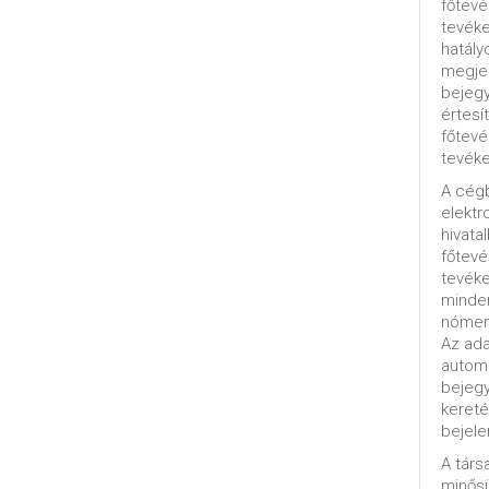
főtevé
tevéke
hatály
megjel
bejegy
értesí
főtevé
tevéke
A cég
elektr
hivata
főtev
tevéke
minde
nómenk
Az ada
automa
bejeg
kereté
bejele
A tár
minősü