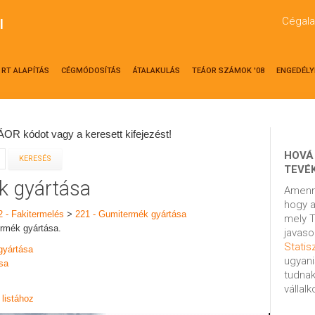
Cégala
l
RT ALAPÍTÁS
CÉGMÓDOSÍTÁS
ÁTALAKULÁS
TEÁOR SZÁMOK '08
ENGEDÉLY
OR kódot vagy a keresett kifejezést!
HOVÁ
TEVÉ
k gyártása
Amenn
hogy a
2 - Fakitermelés
>
221 - Gumitermék gyártása
mely T
ermék gyártása.
javaso
Statisz
gyártása
ugyani
sa
tudnak
vállal
listához