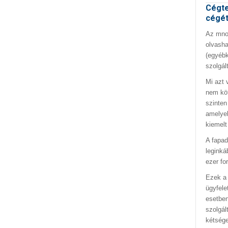
Cégte
cégé
Az mno.
olvasha
(egyébk
szolgál
Mi azt 
nem kö
szinten
amelyek
kiemelt
A fapad
leginká
ezer fo
Ezek a 
ügyfele
esetben
szolgál
kétség