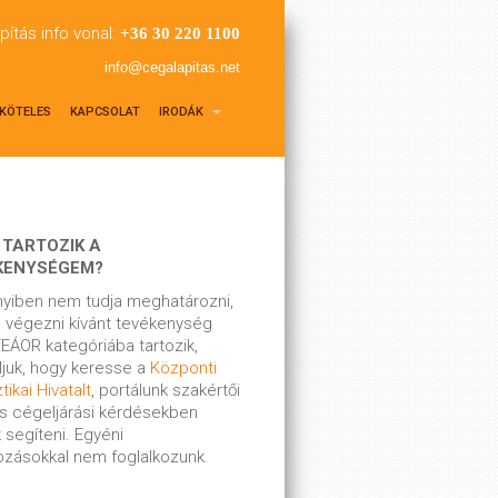
pítás info vonal:
+36 30 220 1100
info@cegalapitas.net
KÖTELES
KAPCSOLAT
IRODÁK
 TARTOZIK A
KENYSÉGEM?
yiben nem tudja meghatározni,
 végezni kívánt tevékenység
EÁOR kategóriába tartozik,
ljuk, hogy keresse a
Központi
tikai Hivatalt
, portálunk szakértői
s cégeljárási kérdésekben
 segíteni. Egyéni
kozásokkal nem foglalkozunk.