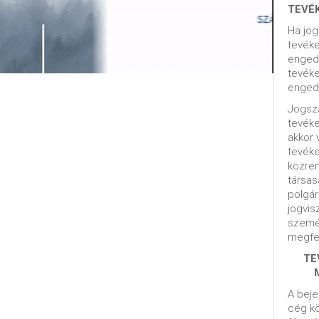
TEVÉ
Ha jog
tevéke
engedé
tevéke
engedé
Jogsza
tevék
akkor 
tevék
közrem
társas
polgár
jogvis
szemé
megfel
TE
A beje
cég kö