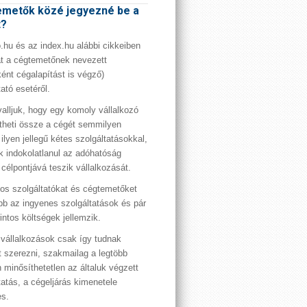
metők közé jegyezné be a
t?
hu és az index.hu alábbi cikkeiben
t a cégtemetőnek nevezett
ént cégalapítást is végző)
tató esetéről.
valljuk, hogy egy komoly vállalkozó
theti össze a cégét semmilyen
 ilyen jellegű kétes szolgáltatásokkal,
 indokolatlanul az adóhatóság
 célpontjává teszik vállalkozását.
os szolgáltatókat és cégtemetőket
bb az ingyenes szolgáltatások és pár
rintos költségek jellemzik.
vállalkozások csak így tudnak
t szerezni, szakmailag a legtöbb
 minősíthetetlen az általuk végzett
tatás, a cégeljárás kimenetele
es.