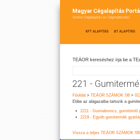
Magyar Cégalapítás Portá
Online Cégalapítás és Cégmódosítás
KFT ALAPÍTÁS
BT ALAPÍTÁS
TEÁOR kereséshez írja be a TEÁ
221 - Gumitermé
Főoldal
>
TEÁOR SZÁMOK '08
>
02
Ebbe az alágazatba tartozik a gumit
2211 - Gumiabroncs, gumitömlő 
2219 - Egyéb gumitermék gyártá
Vissza a teljes TEÁOR SZÁMOK '08 