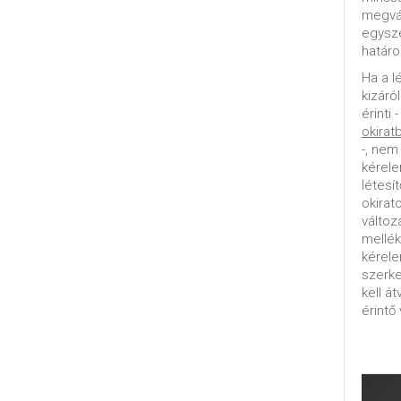
megvál
egysz
határo
Ha a l
kizáró
érinti 
okirat
-, nem
kérele
létesí
okirat
változ
mellék
kérel
szerke
kell á
érintő 