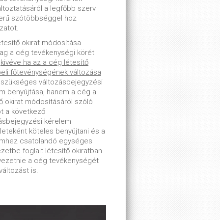
toztatásáról a legfőbb szerv
erű szótöbbséggel hoz
zatot.
étesítő okirat módosítása
lag a cég tevékenységi körét
-
kivéve ha az a cég létesítő
beli főtevénységének változása
 szükséges változásbejegyzési
m benyújtása, hanem a cég a
tő okirat módosításáról szóló
ot a következő
ásbejegyzési kérelem
leteként köteles benyújtani és a
emhez csatolandó egységes
zetbe foglalt létesítő okiratban
tvezetnie a cég tevékenységét
változást is.