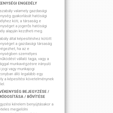
KENYSÉGI ENGEDÉLY
szabály valamely gazdasági
nység gyakorlását hatósági
lyhez köti, a társaság e
nységet a jogerős hatósági
ly alapján kezdheti meg.
bály által képesítéshez kötött
enységet a gazdasági társaság
végezhet, ha az e
enységben személyes
űködést vállaló tagja, vagy a
ággal munkavégzésre irányuló
i jogi vagy munkajogi
zonyban álló legalább egy
ly a képesítési követelménynek
el.
VÉKENYSÉG BEJEGYZÉSE /
MÓDOSÍTÁSA / BŐVÍTÉSE
gyzési kérelem benyújtásakor a
teles megjelölni