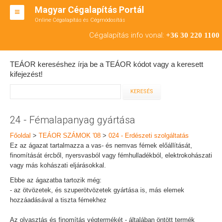
Magyar Cégalapítás Portál
Online Cégalapítás és Cégmódosítás
KFT ALAPÍTÁS
Cégalapítás info vonal:
+36 30 220 1100
BT ALAPÍTÁS
TEÁOR kereséshez írja be a TEÁOR kódot vagy a keresett
RT ALAPÍTÁS
kifejezést!
CÉGMÓDOSÍTÁS
ÁTALAKULÁS
24 - Fémalapanyag gyártása
TEÁOR SZÁMOK '08
Főoldal
>
TEÁOR SZÁMOK '08
>
024 - Erdészeti szolgáltatás
Ez az ágazat tartalmazza a vas- és nemvas fémek előállítását,
ENGEDÉLYKÖTELES
finomítását ércből, nyersvasból vagy fémhulladékból, elektrokohászati
vagy más kohászati eljárásokkal.
KAPCSOLAT
Ebbe az ágazatba tartozik még:
- az ötvözetek, és szuperötvözetek gyártása is, más elemek
IRODÁK
hozzáadásával a tiszta fémekhez
Az olvasztás és finomítás végtermékét - általában öntött termék