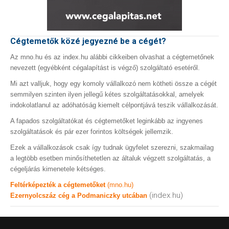
Cégtemetők közé jegyezné be a cégét?
Az mno.hu és az index.hu alábbi cikkeiben olvashat a cégtemetőnek
nevezett (egyébként cégalapítást is végző) szolgáltató esetéről.
Mi azt valljuk, hogy egy komoly vállalkozó nem kötheti össze a cégét
semmilyen szinten ilyen jellegű kétes szolgáltatásokkal, amelyek
indokolatlanul az adóhatóság kiemelt célpontjává teszik vállalkozását.
A fapados szolgáltatókat és cégtemetőket leginkább az ingyenes
szolgáltatások és pár ezer forintos költségek jellemzik.
Ezek a vállalkozások csak így tudnak ügyfelet szerezni, szakmailag
a legtöbb esetben minősíthetetlen az általuk végzett szolgáltatás, a
cégeljárás kimenetele kétséges.
Feltérképezték a cégtemetőket
(mno.hu)
(index.hu)
Ezernyolcszáz cég a Podmaniczky utcában