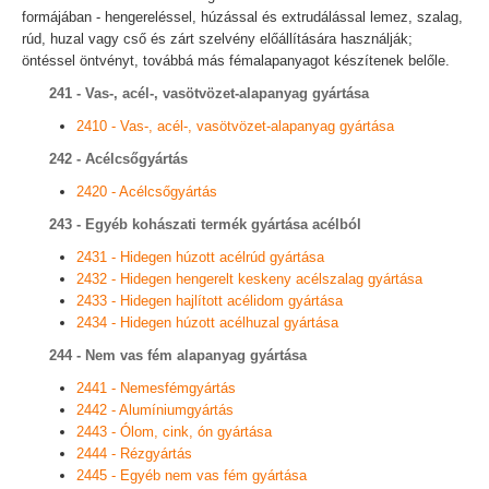
formájában - hengereléssel, húzással és extrudálással lemez, szalag,
rúd, huzal vagy cső és zárt szelvény előállítására használják;
öntéssel öntvényt, továbbá más fémalapanyagot készítenek belőle.
241 - Vas-, acél-, vasötvözet-alapanyag gyártása
2410 - Vas-, acél-, vasötvözet-alapanyag gyártása
242 - Acélcsőgyártás
2420 - Acélcsőgyártás
243 - Egyéb kohászati termék gyártása acélból
2431 - Hidegen húzott acélrúd gyártása
2432 - Hidegen hengerelt keskeny acélszalag gyártása
2433 - Hidegen hajlított acélidom gyártása
2434 - Hidegen húzott acélhuzal gyártása
244 - Nem vas fém alapanyag gyártása
2441 - Nemesfémgyártás
2442 - Alumíniumgyártás
2443 - Ólom, cink, ón gyártása
2444 - Rézgyártás
2445 - Egyéb nem vas fém gyártása