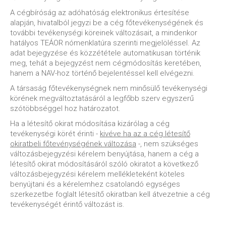
A cégbíróság az adóhatóság elektronikus értesítése
alapján, hivatalból jegyzi be a cég főtevékenységének és
további tevékenységi köreinek változásait, a mindenkor
hatályos TEÁOR nómenklatúra szerinti megjelöléssel. Az
adat bejegyzése és közzététele automatikusan történik
meg, tehát a bejegyzést nem cégmódosítás keretében,
hanem a NAV-hoz történő bejelentéssel kell elvégezni.
A társaság főtevékenységnek nem minősülő tevékenységi
körének megváltoztatásáról a legfőbb szerv egyszerű
szótöbbséggel hoz határozatot.
Ha a létesítő okirat módosítása kizárólag a cég
tevékenységi körét érinti -
kivéve ha az a cég létesítő
okiratbeli főtevénységének változása
-, nem szükséges
változásbejegyzési kérelem benyújtása, hanem a cég a
létesítő okirat módosításáról szóló okiratot a következő
változásbejegyzési kérelem mellékleteként köteles
benyújtani és a kérelemhez csatolandó egységes
szerkezetbe foglalt létesítő okiratban kell átvezetnie a cég
tevékenységét érintő változást is.