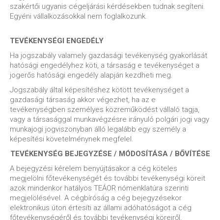
szakértői ugyanis cégeljárási kérdésekben tudnak segíteni.
Egyéni vállalkozásokkal nem foglalkozunk.
TEVÉKENYSÉGI ENGEDÉLY
Ha jogszabály valamely gazdasági tevékenység gyakorlását
hatósági engedélyhez köti, a társaság e tevékenységet a
jogerős hatósági engedély alapján kezdheti meg.
Jogszabály által képesítéshez kötött tevékenységet a
gazdasági társaság akkor végezhet, ha az e
tevékenységben személyes közreműködést vállaló tagja,
vagy a társasággal munkavégzésre irányuló polgári jogi vagy
munkajogi jogviszonyban álló legalább egy személy a
képesítési követelménynek megfelel.
TEVÉKENYSÉG BEJEGYZÉSE / MÓDOSÍTÁSA / BŐVÍTÉSE
A bejegyzési kérelem benyújtásakor a cég köteles
megjelölni főtevékenységét és további tevékenységi köreit
azok mindenkor hatályos TEÁOR nómenklatúra szerinti
megjelölésével. A cégbíróság a cég bejegyzésekor
elektronikus úton értesíti az állami adóhatóságot a cég
főtevékenységéről és további tevékenységi köreiről.