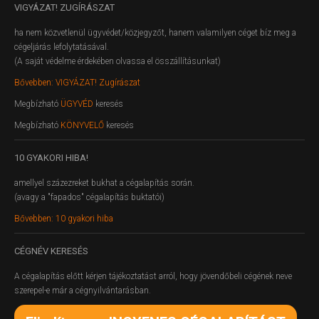
VIGYÁZAT!
ZUGÍRÁSZAT
ha nem közvetlenül ügyvédet/közjegyzőt, hanem valamilyen céget bíz meg a
cégeljárás lefolytatásával.
(A saját védelme érdekében olvassa el összállításunkat)
Bővebben: VIGYÁZAT! Zugírászat
Megbízható
ÜGYVÉD
keresés
Megbízható
KÖNYVELŐ
keresés
10
GYAKORI HIBA!
amellyel százezreket bukhat a cégalapítás során.
(avagy a "fapados" cégalapítás buktatói)
Bővebben: 10 gyakori hiba
CÉGNÉV
KERESÉS
A cégalapítás előtt kérjen tájékoztatást arról, hogy jövendőbeli cégének neve
szerepel-e már a cégnyilvántarásban.