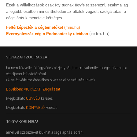
Ezek a vállalkozások csak így tudnak ügyfelet szerezni, szakmailag
a legtöbb esetben minősíthetetlen az általuk végzett szolgáltatás, a
cégeljárás kimenetele kétséges.
Feltérképezték a cégtemetőket
(mno.hu)
(index.hu)
Ezernyolcszáz cég a Podmaniczky utcában
VIGYÁZAT!
ZUGÍRÁSZAT
ha nem közvetlenül ügyvédet/közjegyzőt, hanem valamilyen céget bíz meg a
cégeljárás lefolytatásával.
(A saját védelme érdekében olvassa el összállításunkat)
Bővebben: VIGYÁZAT! Zugírászat
Megbízható
ÜGYVÉD
keresés
Megbízható
KÖNYVELŐ
keresés
10
GYAKORI HIBA!
amellyel százezreket bukhat a cégalapítás során.