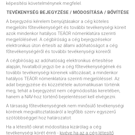
képesítési követelménynek megfelel.
TEVÉKENYSÉG BEJEGYZÉSE / MÓDOSÍTÁSA / BŐVÍTÉSE
A bejegyzési kérelem benyújtásakor a cég köteles
megjelölni főtevékenységét és további tevékenységi köreit
azok mindenkor hatályos TEÁOR nómenklatúra szerinti
megjelölésével. A cégbíróság a cég bejegyzésekor
elektronikus úton értesíti az állami adóhatóságot a cég
főtevékenységéről és további tevékenységi köreiről.
A cégbíróság az adóhatóság elektronikus értesítése
alapján, hivatalból jegyzi be a cég főtevékenységének és
további tevékenységi köreinek változásait, a mindenkor
hatályos TEÁOR nómenklatúra szerinti megjelöléssel. Az
adat bejegyzése és közzététele automatikusan történik
meg, tehát a bejegyzést nem cégmódosítás keretében,
hanem a NAV-hoz történő bejelentéssel kell elvégezni.
A társaság főtevékenységnek nem minősülő tevékenységi
körének megváltoztatásáról a legfőbb szerv egyszerű
szótöbbséggel hoz határozatot.
Ha a létesítő okirat módosítása kizárólag a cég
tevékenységi körét érinti -
kivéve ha az a cég létesítő