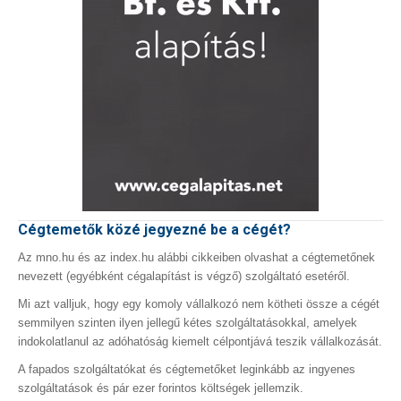
Cégtemetők közé jegyezné be a cégét?
Az mno.hu és az index.hu alábbi cikkeiben olvashat a cégtemetőnek
nevezett (egyébként cégalapítást is végző) szolgáltató esetéről.
Mi azt valljuk, hogy egy komoly vállalkozó nem kötheti össze a cégét
semmilyen szinten ilyen jellegű kétes szolgáltatásokkal, amelyek
indokolatlanul az adóhatóság kiemelt célpontjává teszik vállalkozását.
A fapados szolgáltatókat és cégtemetőket leginkább az ingyenes
szolgáltatások és pár ezer forintos költségek jellemzik.