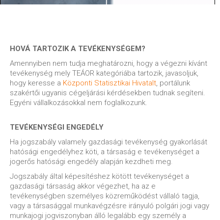
HOVÁ TARTOZIK A TEVÉKENYSÉGEM?
Amennyiben nem tudja meghatározni, hogy a végezni kívánt
tevékenység mely TEÁOR kategóriába tartozik, javasoljuk,
hogy keresse a
Központi Statisztikai Hivatalt
, portálunk
szakértői ugyanis cégeljárási kérdésekben tudnak segíteni.
Egyéni vállalkozásokkal nem foglalkozunk.
TEVÉKENYSÉGI ENGEDÉLY
Ha jogszabály valamely gazdasági tevékenység gyakorlását
hatósági engedélyhez köti, a társaság e tevékenységet a
jogerős hatósági engedély alapján kezdheti meg.
Jogszabály által képesítéshez kötött tevékenységet a
gazdasági társaság akkor végezhet, ha az e
tevékenységben személyes közreműködést vállaló tagja,
vagy a társasággal munkavégzésre irányuló polgári jogi vagy
munkajogi jogviszonyban álló legalább egy személy a