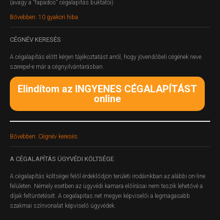
(avagy a "fapados" cégalapítás buktatói)
Bővebben: 10 gyakori hiba
CÉGNÉV
KERESÉS
A cégalapítás előtt kérjen tájékoztatást arról, hogy jövendőbeli cégének neve
szerepel-e már a cégnyilvántarásban.
Elindítom az INGYENES CÉGALAPÍTÁST
online
Bővebben: Cégnév keresés
A
CÉGALAPÍTÁS ÜGYVÉDI KÖLTSÉGE
A cégalapítás költségei felől érdeklődjön területi irodáinkban az alábbi on-line
felületen.
Némely esetben az ügyvédi kamara előírásai nem teszik lehetővé a
díjak feltüntetését. A cegalapitas.net megyei képviselői a legmagasabb
szakmai színvonalat képviselő ügyvédek.