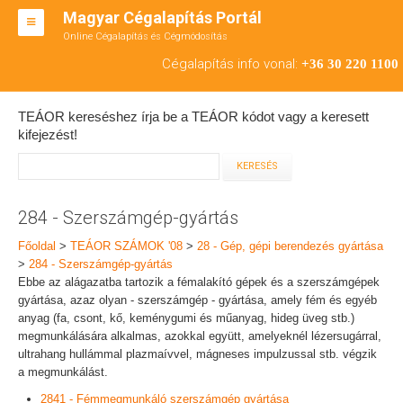
Magyar Cégalapítás Portál
Online Cégalapítás és Cégmódosítás
KFT ALAPÍTÁS
Cégalapítás info vonal:
+36 30 220 1100
BT ALAPÍTÁS
TEÁOR kereséshez írja be a TEÁOR kódot vagy a keresett
RT ALAPÍTÁS
kifejezést!
CÉGMÓDOSÍTÁS
ÁTALAKULÁS
284 - Szerszámgép-gyártás
TEÁOR SZÁMOK '08
Főoldal
>
TEÁOR SZÁMOK '08
>
28 - Gép, gépi berendezés gyártása
>
284 - Szerszámgép-gyártás
ENGEDÉLYKÖTELES
Ebbe az alágazatba tartozik a fémalakító gépek és a szerszámgépek
gyártása, azaz olyan - szerszámgép - gyártása, amely fém és egyéb
KAPCSOLAT
anyag (fa, csont, kő, keménygumi és műanyag, hideg üveg stb.)
megmunkálására alkalmas, azokkal együtt, amelyeknél lézersugárral,
IRODÁK
ultrahang hullámmal plazmaívvel, mágneses impulzussal stb. végzik
a megmunkálást.
2841 - Fémmegmunkáló szerszámgép gyártása