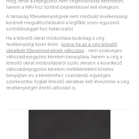
meg, tehát a bejegyzést nem cégmódosítás keretében,
hanem a NAV-hoz történő bejelentéssel kell elvégezni.
A társaság főtevékenységnek nem minősülő tevékenységi
körének megváltoztatásáról a legfőbb szerv egyszerű
szótöbbséggel hoz határozatot.
Ha a létesítő okirat módosítása kizárólag a cég
tevékenységi körét érinti -
kivéve ha az a cég létesítő
okiratbeli főtevénységének változása
-, nem szükséges
változásbejegyzési kérelem benyújtása, hanem a cég a
létesítő okirat módosításáról szóló okiratot a következő
változásbejegyzési kérelem mellékleteként köteles
benyújtani és a kérelemhez csatolandó egységes
szerkezetbe foglalt létesítő okiratban kell átvezetnie a cég
tevékenységét érintő változást is.