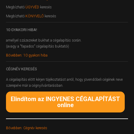
Megbízható
ÜGYVÉD
keresés
Megbízható
KÖNYVELŐ
keresés
10
GYAKORI HIBA!
amellyel százezreket bukhat a cégalapítás során.
(avagy a "fapados" cégalapítás buktatói)
Bővebben: 10 gyakori hiba
CÉGNÉV
KERESÉS
A cégalapítás előtt kérjen tájékoztatást arról, hogy jövendőbeli cégének neve
szerepel-e már a cégnyilvántarásban.
Elindítom az INGYENES CÉGALAPÍTÁST
online
Bővebben: Cégnév keresés