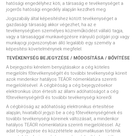
hatósági engedélyhez köti, a társaság e tevékenységet a
jogerős hatósági engedély alapján kezdheti meg.
Jogszabály által képesítéshez kötött tevékenységet a
gazdasági társaság akkor végezhet, ha az e
tevékenységben személyes közreműködést vállaló tagja,
vagy a társasággal munkavégzésre irányuló polgári jogi vagy
munkajogi jogviszonyban álló legalább egy személy a
képesítési követelménynek megfelel.
TEVÉKENYSÉG BEJEGYZÉSE / MÓDOSÍTÁSA / BŐVÍTÉSE
A bejegyzési kérelem benyújtásakor a cég köteles
megjelölni főtevékenységét és további tevékenységi köreit
azok mindenkor hatályos TEÁOR nómenklatúra szerinti
megjelölésével. A cégbíróság a cég bejegyzésekor
elektronikus úton értesíti az állami adóhatóságot a cég
főtevékenységéről és további tevékenységi köreiről.
A cégbíróság az adóhatóság elektronikus értesítése
alapján, hivatalból jegyzi be a cég főtevékenységének és
további tevékenységi köreinek változásait, a mindenkor
hatályos TEÁOR nómenklatúra szerinti megjelöléssel. Az
adat bejegyzése és közzététele automatikusan történik