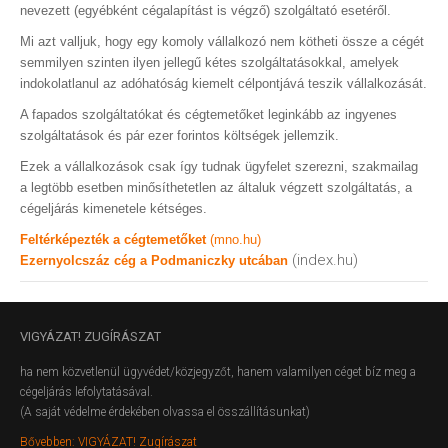
nevezett (egyébként cégalapítást is végző) szolgáltató esetéről.
Mi azt valljuk, hogy egy komoly vállalkozó nem kötheti össze a cégét
semmilyen szinten ilyen jellegű kétes szolgáltatásokkal, amelyek
indokolatlanul az adóhatóság kiemelt célpontjává teszik vállalkozását.
A fapados szolgáltatókat és cégtemetőket leginkább az ingyenes
szolgáltatások és pár ezer forintos költségek jellemzik.
Ezek a vállalkozások csak így tudnak ügyfelet szerezni, szakmailag
a legtöbb esetben minősíthetetlen az általuk végzett szolgáltatás, a
cégeljárás kimenetele kétséges.
Feltérképezték a cégtemetőket
(mno.hu)
(index.hu)
Ezernyolcszáz cég a Podmaniczky utcában
VIGYÁZAT!
ZUGÍRÁSZAT
ha nem közvetlenül ügyvédet/közjegyzőt, hanem valamilyen céget bíz meg a
cégeljárás lefolytatásával.
(A saját védelme érdekében olvassa el összállításunkat)
Bővebben: VIGYÁZAT! Zugírászat