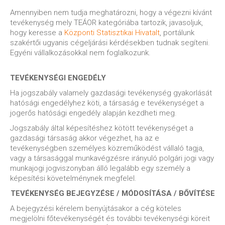
Amennyiben nem tudja meghatározni, hogy a végezni kívánt
tevékenység mely TEÁOR kategóriába tartozik, javasoljuk,
hogy keresse a
Központi Statisztikai Hivatalt
, portálunk
szakértői ugyanis cégeljárási kérdésekben tudnak segíteni.
Egyéni vállalkozásokkal nem foglalkozunk.
TEVÉKENYSÉGI ENGEDÉLY
Ha jogszabály valamely gazdasági tevékenység gyakorlását
hatósági engedélyhez köti, a társaság e tevékenységet a
jogerős hatósági engedély alapján kezdheti meg.
Jogszabály által képesítéshez kötött tevékenységet a
gazdasági társaság akkor végezhet, ha az e
tevékenységben személyes közreműködést vállaló tagja,
vagy a társasággal munkavégzésre irányuló polgári jogi vagy
munkajogi jogviszonyban álló legalább egy személy a
képesítési követelménynek megfelel.
TEVÉKENYSÉG BEJEGYZÉSE / MÓDOSÍTÁSA / BŐVÍTÉSE
A bejegyzési kérelem benyújtásakor a cég köteles
megjelölni főtevékenységét és további tevékenységi köreit