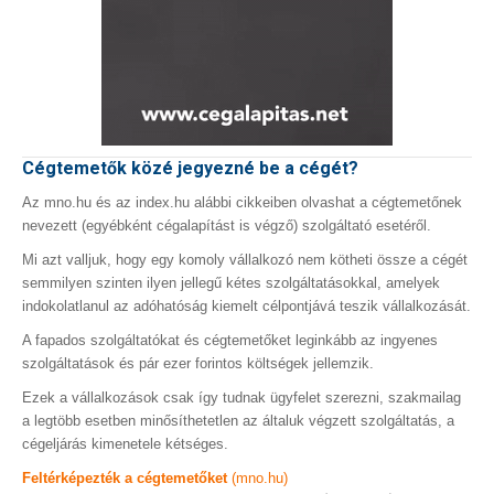
Cégtemetők közé jegyezné be a cégét?
Az mno.hu és az index.hu alábbi cikkeiben olvashat a cégtemetőnek
nevezett (egyébként cégalapítást is végző) szolgáltató esetéről.
Mi azt valljuk, hogy egy komoly vállalkozó nem kötheti össze a cégét
semmilyen szinten ilyen jellegű kétes szolgáltatásokkal, amelyek
indokolatlanul az adóhatóság kiemelt célpontjává teszik vállalkozását.
A fapados szolgáltatókat és cégtemetőket leginkább az ingyenes
szolgáltatások és pár ezer forintos költségek jellemzik.
Ezek a vállalkozások csak így tudnak ügyfelet szerezni, szakmailag
a legtöbb esetben minősíthetetlen az általuk végzett szolgáltatás, a
cégeljárás kimenetele kétséges.
Feltérképezték a cégtemetőket
(mno.hu)