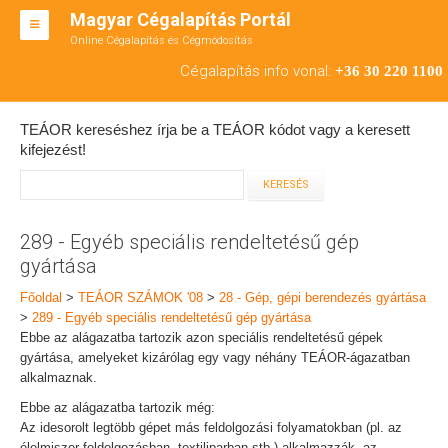
Magyar Cégalapítás Portál
Online Cégalapítás és Cégmódosítás
KFT ALAPÍTÁS
Cégalapítás info vonal:
+36 30 220 1100
BT ALAPÍTÁS
TEÁOR kereséshez írja be a TEÁOR kódot vagy a keresett
RT ALAPÍTÁS
kifejezést!
CÉGMÓDOSÍTÁS
ÁTALAKULÁS
289 - Egyéb speciális rendeltetésű gép
gyártása
TEÁOR SZÁMOK '08
Főoldal
>
TEÁOR SZÁMOK '08
>
28 - Gép, gépi berendezés gyártása
ENGEDÉLYKÖTELES
>
289 - Egyéb speciális rendeltetésű gép gyártása
Ebbe az alágazatba tartozik azon speciális rendeltetésű gépek
KAPCSOLAT
gyártása, amelyeket kizárólag egy vagy néhány TEÁOR-ágazatban
alkalmaznak.
IRODÁK
Ebbe az alágazatba tartozik még:
Az idesorolt legtöbb gépet más feldolgozási folyamatokban (pl. az
élelmiszer-feldolgozásban, textiliparban stb.) alkalmazzák, az