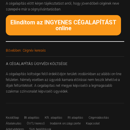
A cégalapítás előtt kérjen tájékoztatást arról, hogy jövendőbeli cégének neve
szerepel-e már a cégnyilvántarásban.
Elindítom az INGYENES CÉGALAPÍTÁST
online
Bővebben: Cégnév keresés
A
CÉGALAPÍTÁS ÜGYVÉDI KÖLTSÉGE
A cégalapítás költségei felől érdeklődjön területi irodáinkban az alábbi on-line
felületen.
Némely esetben az ügyvédi kamara előírásai nem teszik lehetővé a
díjak feltüntetését. A cegalapitas.net megyei képviselői a legmagasabb
szakmai színvonalat képviselő ügyvédek.
Kezdőlap
Bt alapítás
Kft. alapítás
Rt alapítás
Cégmódosítás
Átalakulás
ÖVTJ kereső
Irodáink országszerte
Kapcsolat
Adatvédelem
Süti beállítások