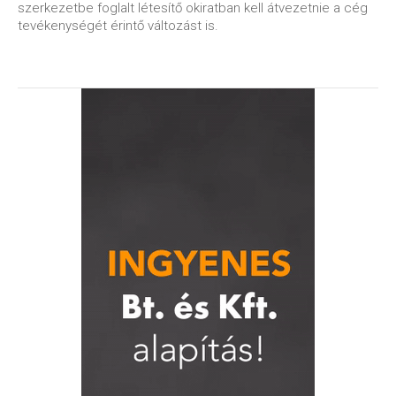
szerkezetbe foglalt létesítő okiratban kell átvezetnie a cég
tevékenységét érintő változást is.