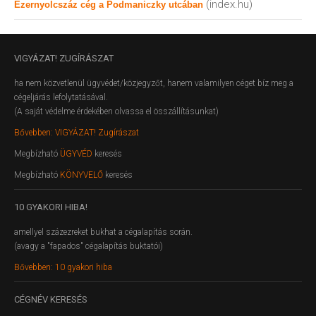
(index.hu)
Ezernyolcszáz cég a Podmaniczky utcában
VIGYÁZAT!
ZUGÍRÁSZAT
ha nem közvetlenül ügyvédet/közjegyzőt, hanem valamilyen céget bíz meg a
cégeljárás lefolytatásával.
(A saját védelme érdekében olvassa el összállításunkat)
Bővebben: VIGYÁZAT! Zugírászat
Megbízható
ÜGYVÉD
keresés
Megbízható
KÖNYVELŐ
keresés
10
GYAKORI HIBA!
amellyel százezreket bukhat a cégalapítás során.
(avagy a "fapados" cégalapítás buktatói)
Bővebben: 10 gyakori hiba
CÉGNÉV
KERESÉS