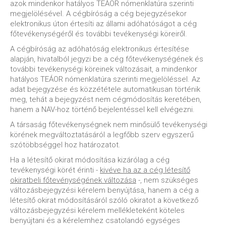
azok mindenkor hatályos TEÁOR nómenklatúra szerinti
megjelölésével. A cégbíróság a cég bejegyzésekor
elektronikus úton értesíti az állami adóhatóságot a cég
főtevékenységéről és további tevékenységi köreiről.
A cégbíróság az adóhatóság elektronikus értesítése
alapján, hivatalból jegyzi be a cég főtevékenységének és
további tevékenységi köreinek változásait, a mindenkor
hatályos TEÁOR nómenklatúra szerinti megjelöléssel. Az
adat bejegyzése és közzététele automatikusan történik
meg, tehát a bejegyzést nem cégmódosítás keretében,
hanem a NAV-hoz történő bejelentéssel kell elvégezni.
A társaság főtevékenységnek nem minősülő tevékenységi
körének megváltoztatásáról a legfőbb szerv egyszerű
szótöbbséggel hoz határozatot.
Ha a létesítő okirat módosítása kizárólag a cég
tevékenységi körét érinti -
kivéve ha az a cég létesítő
okiratbeli főtevénységének változása
-, nem szükséges
változásbejegyzési kérelem benyújtása, hanem a cég a
létesítő okirat módosításáról szóló okiratot a következő
változásbejegyzési kérelem mellékleteként köteles
benyújtani és a kérelemhez csatolandó egységes