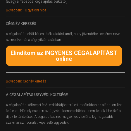
(avagy a "fapados" cégalapítás buktatói)
Bővebben: 10 gyakori hiba
CÉGNÉV
KERESÉS
A cégalapítás előtt kérjen tájékoztatást arról, hogy jövendőbeli cégének neve
szerepel-e már a cégnyilvántarásban.
Elindítom az INGYENES CÉGALAPÍTÁST
online
Bővebben: Cégnév keresés
A
CÉGALAPÍTÁS ÜGYVÉDI KÖLTSÉGE
A cégalapítás költségei felől érdeklődjön területi irodáinkban az alábbi on-line
felületen.
Némely esetben az ügyvédi kamara előírásai nem teszik lehetővé a
díjak feltüntetését. A cegalapitas.net megyei képviselői a legmagasabb
szakmai színvonalat képviselő ügyvédek.