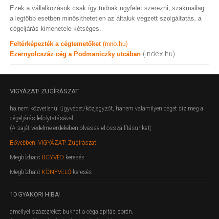
Ezek a vállalkozások csak így tudnak ügyfelet szerezni, szakmailag
a legtöbb esetben minősíthetetlen az általuk végzett szolgáltatás, a
cégeljárás kimenetele kétséges.
Feltérképezték a cégtemetőket
(mno.hu)
(index.hu)
Ezernyolcszáz cég a Podmaniczky utcában
VIGYÁZAT!
ZUGÍRÁSZAT
ha nem közvetlenül ügyvédet/közjegyzőt, hanem valamilyen céget bíz meg a
cégeljárás lefolytatásával.
(A saját védelme érdekében olvassa el összállításunkat)
Bővebben: VIGYÁZAT! Zugírászat
Megbízható
ÜGYVÉD
keresés
Megbízható
KÖNYVELŐ
keresés
10
GYAKORI HIBA!
amellyel százezreket bukhat a cégalapítás során.