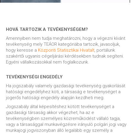
HOVÁ TARTOZIK A TEVÉKENYSÉGEM?
Amennyiben nem tudja meghatározni, hogy a végezni kívánt
tevékenység mely TEÁOR kategóriába tartozik, javasoljuk,
hogy keresse a
Központi Statisztikai Hivatalt
, portálunk
szakértői ugyanis cégeljárási kérdésekben tudnak segíteni.
Egyéni vállalkozásokkal nem foglalkozunk.
TEVÉKENYSÉGI ENGEDÉLY
Ha jogszabály valamely gazdasági tevékenység gyakorlását
hatósági engedélyhez köti, a társaság e tevékenységet a
jogerős hatósági engedély alapján kezdheti meg.
Jogszabály által képesítéshez kötött tevékenységet a
gazdasági társaság akkor végezhet, ha az e
tevékenységben személyes közreműködést vállaló tagja,
vagy a társasággal munkavégzésre irányuló polgári jogi vagy
munkajogi jogviszonyban álló legalább egy személy a