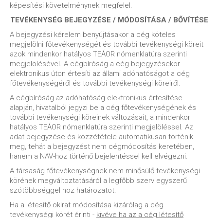
képesítési követelménynek megfelel.
TEVÉKENYSÉG BEJEGYZÉSE / MÓDOSÍTÁSA / BŐVÍTÉSE
A bejegyzési kérelem benyújtásakor a cég köteles
megjelölni főtevékenységét és további tevékenységi köreit
azok mindenkor hatályos TEÁOR nómenklatúra szerinti
megjelölésével. A cégbíróság a cég bejegyzésekor
elektronikus úton értesíti az állami adóhatóságot a cég
főtevékenységéről és további tevékenységi köreiről.
A cégbíróság az adóhatóság elektronikus értesítése
alapján, hivatalból jegyzi be a cég főtevékenységének és
további tevékenységi köreinek változásait, a mindenkor
hatályos TEÁOR nómenklatúra szerinti megjelöléssel. Az
adat bejegyzése és közzététele automatikusan történik
meg, tehát a bejegyzést nem cégmódosítás keretében,
hanem a NAV-hoz történő bejelentéssel kell elvégezni.
A társaság főtevékenységnek nem minősülő tevékenységi
körének megváltoztatásáról a legfőbb szerv egyszerű
szótöbbséggel hoz határozatot.
Ha a létesítő okirat módosítása kizárólag a cég
tevékenységi körét érinti -
kivéve ha az a cég létesítő