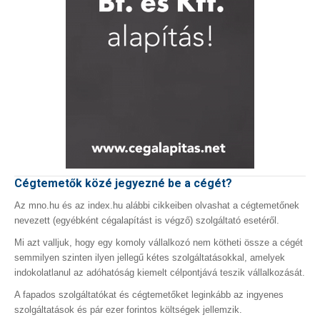
Cégtemetők közé jegyezné be a cégét?
Az mno.hu és az index.hu alábbi cikkeiben olvashat a cégtemetőnek
nevezett (egyébként cégalapítást is végző) szolgáltató esetéről.
Mi azt valljuk, hogy egy komoly vállalkozó nem kötheti össze a cégét
semmilyen szinten ilyen jellegű kétes szolgáltatásokkal, amelyek
indokolatlanul az adóhatóság kiemelt célpontjává teszik vállalkozását.
A fapados szolgáltatókat és cégtemetőket leginkább az ingyenes
szolgáltatások és pár ezer forintos költségek jellemzik.