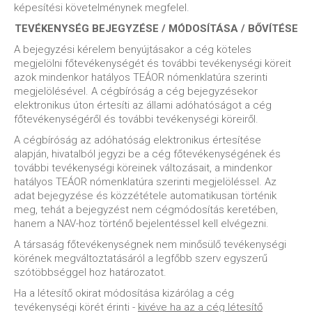
képesítési követelménynek megfelel.
TEVÉKENYSÉG BEJEGYZÉSE / MÓDOSÍTÁSA / BŐVÍTÉSE
A bejegyzési kérelem benyújtásakor a cég köteles
megjelölni főtevékenységét és további tevékenységi köreit
azok mindenkor hatályos TEÁOR nómenklatúra szerinti
megjelölésével. A cégbíróság a cég bejegyzésekor
elektronikus úton értesíti az állami adóhatóságot a cég
főtevékenységéről és további tevékenységi köreiről.
A cégbíróság az adóhatóság elektronikus értesítése
alapján, hivatalból jegyzi be a cég főtevékenységének és
további tevékenységi köreinek változásait, a mindenkor
hatályos TEÁOR nómenklatúra szerinti megjelöléssel. Az
adat bejegyzése és közzététele automatikusan történik
meg, tehát a bejegyzést nem cégmódosítás keretében,
hanem a NAV-hoz történő bejelentéssel kell elvégezni.
A társaság főtevékenységnek nem minősülő tevékenységi
körének megváltoztatásáról a legfőbb szerv egyszerű
szótöbbséggel hoz határozatot.
Ha a létesítő okirat módosítása kizárólag a cég
tevékenységi körét érinti -
kivéve ha az a cég létesítő