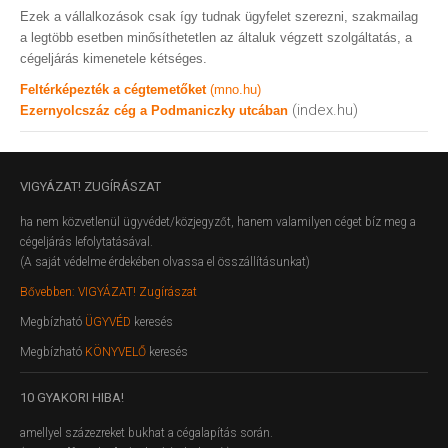
Ezek a vállalkozások csak így tudnak ügyfelet szerezni, szakmailag
a legtöbb esetben minősíthetetlen az általuk végzett szolgáltatás, a
cégeljárás kimenetele kétséges.
Feltérképezték a cégtemetőket
(mno.hu)
(index.hu)
Ezernyolcszáz cég a Podmaniczky utcában
VIGYÁZAT!
ZUGÍRÁSZAT
ha nem közvetlenül ügyvédet/közjegyzőt, hanem valamilyen céget bíz meg a
cégeljárás lefolytatásával.
(A saját védelme érdekében olvassa el összállításunkat)
Bővebben: VIGYÁZAT! Zugírászat
Megbízható
ÜGYVÉD
keresés
Megbízható
KÖNYVELŐ
keresés
10
GYAKORI HIBA!
amellyel százezreket bukhat a cégalapítás során.