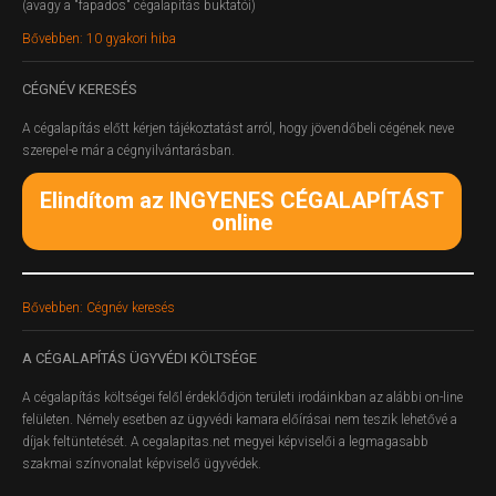
(avagy a "fapados" cégalapítás buktatói)
Bővebben: 10 gyakori hiba
CÉGNÉV
KERESÉS
A cégalapítás előtt kérjen tájékoztatást arról, hogy jövendőbeli cégének neve
szerepel-e már a cégnyilvántarásban.
Elindítom az INGYENES CÉGALAPÍTÁST
online
Bővebben: Cégnév keresés
A
CÉGALAPÍTÁS ÜGYVÉDI KÖLTSÉGE
A cégalapítás költségei felől érdeklődjön területi irodáinkban az alábbi on-line
felületen.
Némely esetben az ügyvédi kamara előírásai nem teszik lehetővé a
díjak feltüntetését. A cegalapitas.net megyei képviselői a legmagasabb
szakmai színvonalat képviselő ügyvédek.