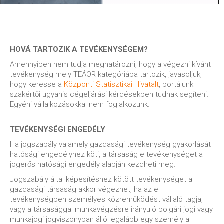
HOVÁ TARTOZIK A TEVÉKENYSÉGEM?
Amennyiben nem tudja meghatározni, hogy a végezni kívánt
tevékenység mely TEÁOR kategóriába tartozik, javasoljuk,
hogy keresse a
Központi Statisztikai Hivatalt
, portálunk
szakértői ugyanis cégeljárási kérdésekben tudnak segíteni.
Egyéni vállalkozásokkal nem foglalkozunk.
TEVÉKENYSÉGI ENGEDÉLY
Ha jogszabály valamely gazdasági tevékenység gyakorlását
hatósági engedélyhez köti, a társaság e tevékenységet a
jogerős hatósági engedély alapján kezdheti meg.
Jogszabály által képesítéshez kötött tevékenységet a
gazdasági társaság akkor végezhet, ha az e
tevékenységben személyes közreműködést vállaló tagja,
vagy a társasággal munkavégzésre irányuló polgári jogi vagy
munkajogi jogviszonyban álló legalább egy személy a