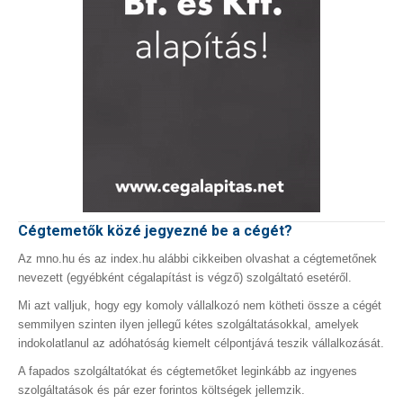
Cégtemetők közé jegyezné be a cégét?
Az mno.hu és az index.hu alábbi cikkeiben olvashat a cégtemetőnek
nevezett (egyébként cégalapítást is végző) szolgáltató esetéről.
Mi azt valljuk, hogy egy komoly vállalkozó nem kötheti össze a cégét
semmilyen szinten ilyen jellegű kétes szolgáltatásokkal, amelyek
indokolatlanul az adóhatóság kiemelt célpontjává teszik vállalkozását.
A fapados szolgáltatókat és cégtemetőket leginkább az ingyenes
szolgáltatások és pár ezer forintos költségek jellemzik.