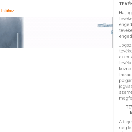
TEVÉ
listához
Ha jog
tevéke
engedé
tevéke
engedé
Jogsza
tevék
akkor 
tevék
közrem
társas
polgár
jogvis
szemé
megfel
TE
A beje
cég kö