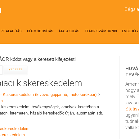
Cégala
l
RT ALAPÍTÁS
CÉGMÓDOSÍTÁS
ÁTALAKULÁS
TEÁOR SZÁMOK '08
ENGEDÉLY
OR kódot vagy a keresett kifejezést!
HOVÁ
TEVÉ
piaci kiskereskedelem
Amenn
hogy a
 - Kiskereskedelem (kivéve: gépjármű, motorkerékpár)
>
mely T
em
javaso
a kiskereskedelmi tevékenységek, amelyek keretében a
Statisz
ton, interneten, házaló kereskedők útján, automatán stb.
ugyani
tudnak
vállal
 kiskereskedelem
iskereskedelem