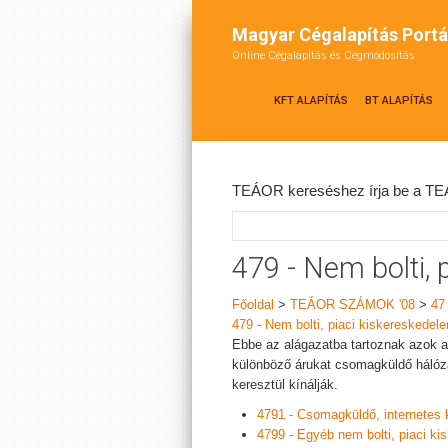
Magyar Cégalapítás Portá
Online Cégalapítás és Cégmódosítás
KFT ALAPÍTÁS
BT ALAPÍTÁS
TEÁOR kereséshez írja be a TEÁ
479 - Nem bolti, 
Főoldal
>
TEÁOR SZÁMOK '08
>
47
479 - Nem bolti, piaci kiskereskedel
Ebbe az alágazatba tartoznak azok 
különböző árukat csomagküldő hálóza
keresztül kínálják.
4791 - Csomagküldő, internetes
4799 - Egyéb nem bolti, piaci k