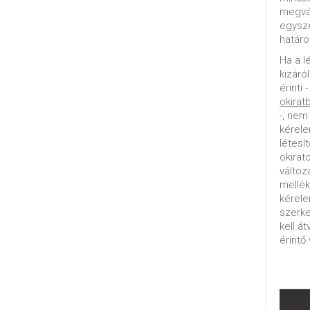
megvál
egysz
határo
Ha a l
kizáró
érinti 
okirat
-, nem
kérele
létesí
okirat
változ
mellék
kérel
szerke
kell á
érintő 