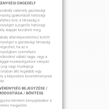
KENYSÉGI ENGEDÉLY
szabály valamely gazdasági
nység gyakorlását hatósági
lyhez köti, a társaság e
nységet a jogerős hatósági
ly alapján kezdheti meg.
bály által képesítéshez kötött
enységet a gazdasági társaság
végezhet, ha az e
enységben személyes
űködést vállaló tagja, vagy a
ággal munkavégzésre irányuló
i jogi vagy munkajogi
zonyban álló legalább egy
ly a képesítési követelménynek
el.
VÉKENYSÉG BEJEGYZÉSE /
MÓDOSÍTÁSA / BŐVÍTÉSE
gyzési kérelem benyújtásakor a
teles megjelölni