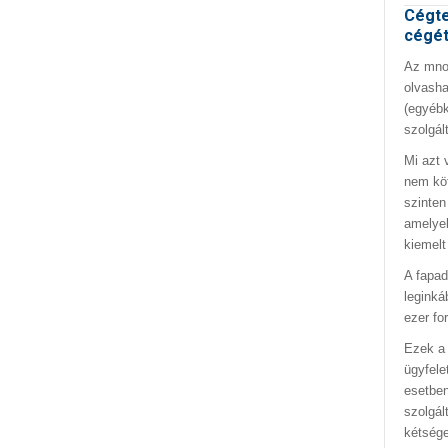
Cégte
cégé
Az mno.
olvasha
(egyébk
szolgál
Mi azt 
nem kö
szinten
amelyek
kiemelt
A fapad
leginká
ezer fo
Ezek a 
ügyfele
esetben
szolgál
kétség