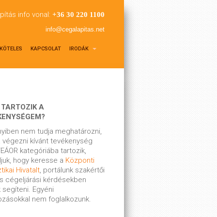
pítás info vonal:
+36 30 220 1100
info@cegalapitas.net
KÖTELES
KAPCSOLAT
IRODÁK
 TARTOZIK A
KENYSÉGEM?
yiben nem tudja meghatározni,
 végezni kívánt tevékenység
EÁOR kategóriába tartozik,
ljuk, hogy keresse a
Központi
tikai Hivatalt
, portálunk szakértői
s cégeljárási kérdésekben
 segíteni. Egyéni
kozásokkal nem foglalkozunk.