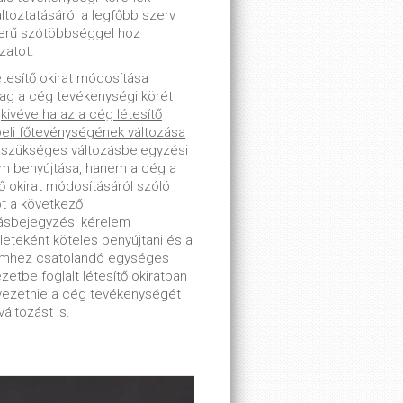
toztatásáról a legfőbb szerv
erű szótöbbséggel hoz
zatot.
étesítő okirat módosítása
lag a cég tevékenységi körét
-
kivéve ha az a cég létesítő
beli főtevénységének változása
 szükséges változásbejegyzési
m benyújtása, hanem a cég a
tő okirat módosításáról szóló
ot a következő
ásbejegyzési kérelem
leteként köteles benyújtani és a
emhez csatolandó egységes
zetbe foglalt létesítő okiratban
tvezetnie a cég tevékenységét
változást is.