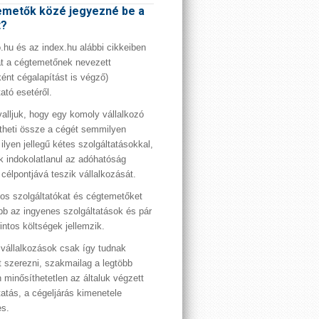
metők közé jegyezné be a
t?
hu és az index.hu alábbi cikkeiben
t a cégtemetőnek nevezett
ént cégalapítást is végző)
tató esetéről.
valljuk, hogy egy komoly vállalkozó
theti össze a cégét semmilyen
 ilyen jellegű kétes szolgáltatásokkal,
 indokolatlanul az adóhatóság
 célpontjává teszik vállalkozását.
os szolgáltatókat és cégtemetőket
bb az ingyenes szolgáltatások és pár
rintos költségek jellemzik.
vállalkozások csak így tudnak
t szerezni, szakmailag a legtöbb
 minősíthetetlen az általuk végzett
tatás, a cégeljárás kimenetele
es.