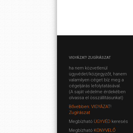
VIGYÁZAT!
ZUGÍRÁSZAT
ha nem közvetlenül
ügyvédet/közjegyzőt, hanem
valamilyen céget bíz meg a
cégeljárás lefolytatásával.
(A saját védelme érdekében
olvassa el összállításunkat)
Bővebben: VIGYÁZAT!
Zugírászat
Megbízható
ÜGYVÉD
keresés
Megbízható
KÖNYVELŐ