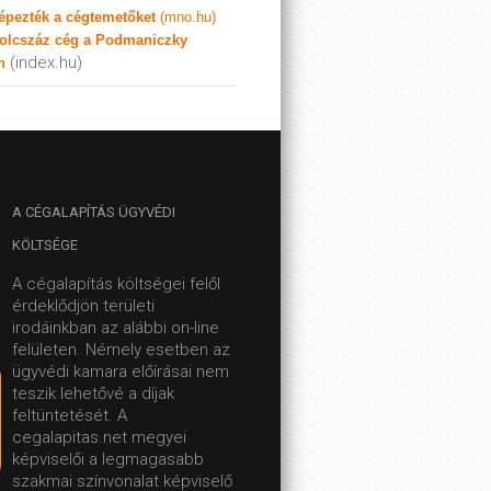
képezték a cégtemetőket
(mno.hu)
olcszáz cég a Podmaniczky
(index.hu)
n
A
CÉGALAPÍTÁS ÜGYVÉDI
KÖLTSÉGE
A cégalapítás költségei felől
érdeklődjön területi
irodáinkban az alábbi on-line
felületen.
Némely esetben az
ügyvédi kamara előírásai nem
teszik lehetővé a díjak
feltüntetését. A
cegalapitas.net megyei
képviselői a legmagasabb
szakmai színvonalat képviselő