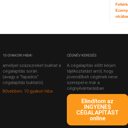
Feltér
Ezerny
utcába
10
GYAKORI HIBA!
CÉGNÉV
KERESÉS
amellyel százezreket bukhat a
A cégalapítás előtt kérjen
cégalapítás során.
tájékoztatást arról, hogy
(avagy a "fapados"
jövendőbeli cégének neve
cégalapítás buktatói)
szerepel-e már a
cégnyilvántarásban.
Bővebben: 10 gyakori hiba
Elindítom az
INGYENES
CÉGALAPÍTÁST
online