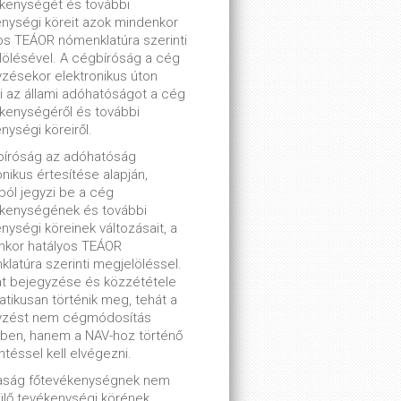
kenységét és további
nységi köreit azok mindenkor
os TEÁOR nómenklatúra szerinti
ölésével. A cégbíróság a cég
zésekor elektronikus úton
ti az állami adóhatóságot a cég
kenységéről és további
nységi köreiről.
bíróság az adóhatóság
onikus értesítése alapján,
lból jegyzi be a cég
ékenységének és további
nységi köreinek változásait, a
nkor hatályos TEÁOR
latúra szerinti megjelöléssel.
t bejegyzése és közzététele
tikusan történik meg, tehát a
yzést nem cégmódosítás
ben, hanem a NAV-hoz történő
ntéssel kell elvégezni.
saság főtevékenységnek nem
lő tevékenységi körének