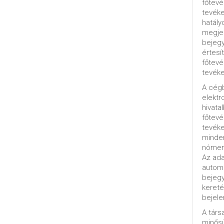
főtevé
tevéke
hatály
megjel
bejegy
értesí
főtevé
tevéke
A cég
elektr
hivata
főtev
tevéke
minde
nómenk
Az ada
automa
bejeg
kereté
bejele
A tár
minősü