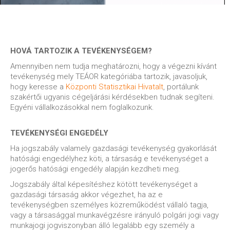
HOVÁ TARTOZIK A TEVÉKENYSÉGEM?
Amennyiben nem tudja meghatározni, hogy a végezni kívánt
tevékenység mely TEÁOR kategóriába tartozik, javasoljuk,
hogy keresse a
Központi Statisztikai Hivatalt
, portálunk
szakértői ugyanis cégeljárási kérdésekben tudnak segíteni.
Egyéni vállalkozásokkal nem foglalkozunk.
TEVÉKENYSÉGI ENGEDÉLY
Ha jogszabály valamely gazdasági tevékenység gyakorlását
hatósági engedélyhez köti, a társaság e tevékenységet a
jogerős hatósági engedély alapján kezdheti meg.
Jogszabály által képesítéshez kötött tevékenységet a
gazdasági társaság akkor végezhet, ha az e
tevékenységben személyes közreműködést vállaló tagja,
vagy a társasággal munkavégzésre irányuló polgári jogi vagy
munkajogi jogviszonyban álló legalább egy személy a