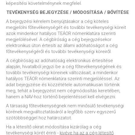
képesítési követelménynek megfelel.
TEVÉKENYSÉG BEJEGYZÉSE / MÓDOSÍTÁSA / BŐVÍTÉSE
A bejegyzési kérelem benyújtásakor a cég köteles
megjelölni főtevékenységét és további tevékenységi köreit
azok mindenkor hatályos TEÁOR nómenklatúra szerinti
megjelölésével. A cégbíróság a cég bejegyzésekor
elektronikus úton értesíti az állami adóhatóságot a cég
főtevékenységéről és további tevékenységi köreiről.
A cégbíróság az adóhatóság elektronikus értesítése
alapján, hivatalból jegyzi be a cég főtevékenységének és
további tevékenységi köreinek változásait, a mindenkor
hatályos TEÁOR nómenklatúra szerinti megjelöléssel. Az
adat bejegyzése és közzététele automatikusan történik
meg, tehát a bejegyzést nem cégmódosítás keretében,
hanem a NAV-hoz történő bejelentéssel kell elvégezni.
A társaság főtevékenységnek nem minősülő tevékenységi
körének megváltoztatásáról a legfőbb szerv egyszerű
szótöbbséggel hoz határozatot.
Ha a létesítő okirat módosítása kizárólag a cég
tevékenységi körét érinti -
kivéve ha az a cég létesítő