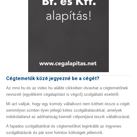
Cégtemetők közé jegyezné be a cégét?
Az mno.hu és az index.hu alábbi cikkeiben olvashat a cégtemetőnek
nevezett (egyébként cégalapítást is végző) szolgáltató esetéről.
Mi azt valljuk, hogy egy komoly vállalkozó nem kötheti össze a cégét
semmilyen szinten ilyen jellegű kétes szolgáltatásokkal, amelyek
indokolatlanul az adóhatóság kiemelt célpontjává teszik vállalkozását.
A fapados szolgáltatókat és cégtemetőket leginkább az ingyenes
szolgáltatások és pár ezer forintos költségek jellemzik.