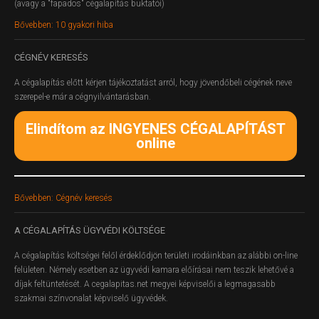
(avagy a "fapados" cégalapítás buktatói)
Bővebben: 10 gyakori hiba
CÉGNÉV
KERESÉS
A cégalapítás előtt kérjen tájékoztatást arról, hogy jövendőbeli cégének neve
szerepel-e már a cégnyilvántarásban.
Elindítom az INGYENES CÉGALAPÍTÁST
online
Bővebben: Cégnév keresés
A
CÉGALAPÍTÁS ÜGYVÉDI KÖLTSÉGE
A cégalapítás költségei felől érdeklődjön területi irodáinkban az alábbi on-line
felületen.
Némely esetben az ügyvédi kamara előírásai nem teszik lehetővé a
díjak feltüntetését. A cegalapitas.net megyei képviselői a legmagasabb
szakmai színvonalat képviselő ügyvédek.