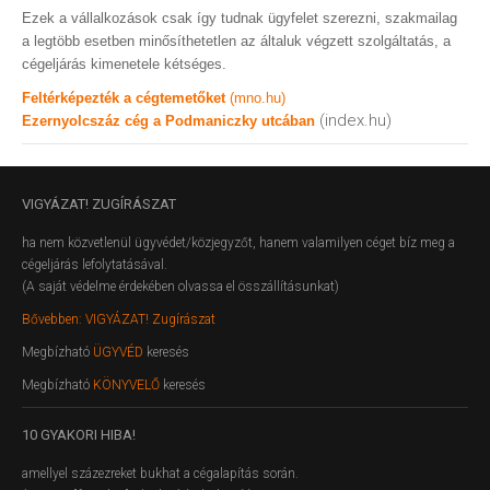
Ezek a vállalkozások csak így tudnak ügyfelet szerezni, szakmailag
a legtöbb esetben minősíthetetlen az általuk végzett szolgáltatás, a
cégeljárás kimenetele kétséges.
Feltérképezték a cégtemetőket
(mno.hu)
(index.hu)
Ezernyolcszáz cég a Podmaniczky utcában
VIGYÁZAT!
ZUGÍRÁSZAT
ha nem közvetlenül ügyvédet/közjegyzőt, hanem valamilyen céget bíz meg a
cégeljárás lefolytatásával.
(A saját védelme érdekében olvassa el összállításunkat)
Bővebben: VIGYÁZAT! Zugírászat
Megbízható
ÜGYVÉD
keresés
Megbízható
KÖNYVELŐ
keresés
10
GYAKORI HIBA!
amellyel százezreket bukhat a cégalapítás során.