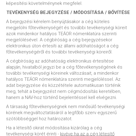
képesítési követelménynek megfelel.
TEVÉKENYSÉG BEJEGYZÉSE / MÓDOSÍTÁSA / BŐVÍTÉSE
A bejegyzési kérelem benyújtásakor a cég köteles
megjelölni főtevékenységét és további tevékenységi köreit
azok mindenkor hatályos TEÁOR nómenklatúra szerinti
megjelölésével. A cégbíróság a cég bejegyzésekor
elektronikus úton értesíti az állami adóhatóságot a cég
főtevékenységéről és további tevékenységi köreiről.
A cégbíróság az adóhatóság elektronikus értesítése
alapján, hivatalból jegyzi be a cég főtevékenységének és
további tevékenységi köreinek változásait, a mindenkor
hatályos TEÁOR nómenklatúra szerinti megjelöléssel. Az
adat bejegyzése és közzététele automatikusan történik
meg, tehát a bejegyzést nem cégmódosítás keretében,
hanem a NAV-hoz történő bejelentéssel kell elvégezni.
A társaság főtevékenységnek nem minősülő tevékenységi
körének megváltoztatásáról a legfőbb szerv egyszerű
szótöbbséggel hoz határozatot.
Ha a létesítő okirat módosítása kizárólag a cég
tevékenységi körét érinti -
kivéve ha az a cég létesítő