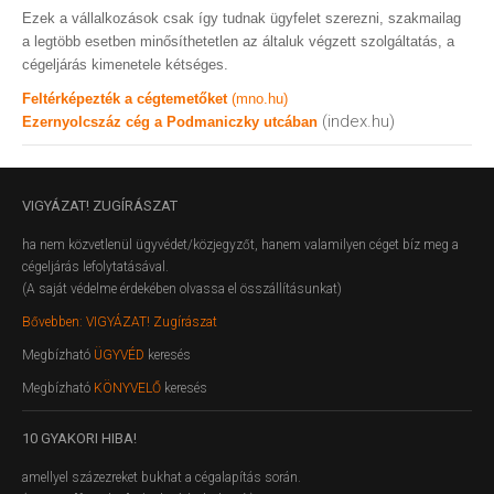
Ezek a vállalkozások csak így tudnak ügyfelet szerezni, szakmailag
a legtöbb esetben minősíthetetlen az általuk végzett szolgáltatás, a
cégeljárás kimenetele kétséges.
Feltérképezték a cégtemetőket
(mno.hu)
(index.hu)
Ezernyolcszáz cég a Podmaniczky utcában
VIGYÁZAT!
ZUGÍRÁSZAT
ha nem közvetlenül ügyvédet/közjegyzőt, hanem valamilyen céget bíz meg a
cégeljárás lefolytatásával.
(A saját védelme érdekében olvassa el összállításunkat)
Bővebben: VIGYÁZAT! Zugírászat
Megbízható
ÜGYVÉD
keresés
Megbízható
KÖNYVELŐ
keresés
10
GYAKORI HIBA!
amellyel százezreket bukhat a cégalapítás során.