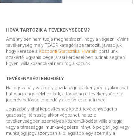
HOVÁ TARTOZIK A TEVÉKENYSÉGEM?
Amennyiben nem tudja meghatározni, hogy a végezni kívánt
tevékenység mely TEÁOR kategóriába tartozik, javasoljuk,
hogy keresse a
Központi Statisztikai Hivatalt
, portálunk
szakértői ugyanis cégeljárási kérdésekben tudnak segíteni.
Egyéni vállalkozásokkal nem foglalkozunk.
TEVÉKENYSÉGI ENGEDÉLY
Ha jogszabály valamely gazdasági tevékenység gyakorlását
hatósági engedélyhez köti, a társaság e tevékenységet a
jogerős hatósági engedély alapján kezdheti meg.
Jogszabály által képesítéshez kötött tevékenységet a
gazdasági társaság akkor végezhet, ha az e
tevékenységben személyes közreműködést vállaló tagja,
vagy a társasággal munkavégzésre irányuló polgári jogi vagy
munkajogi jogviszonyban álló legalább egy személy a