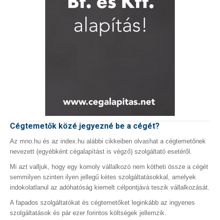
Cégtemetők közé jegyezné be a cégét?
Az mno.hu és az index.hu alábbi cikkeiben olvashat a cégtemetőnek
nevezett (egyébként cégalapítást is végző) szolgáltató esetéről.
Mi azt valljuk, hogy egy komoly vállalkozó nem kötheti össze a cégét
semmilyen szinten ilyen jellegű kétes szolgáltatásokkal, amelyek
indokolatlanul az adóhatóság kiemelt célpontjává teszik vállalkozását.
A fapados szolgáltatókat és cégtemetőket leginkább az ingyenes
szolgáltatások és pár ezer forintos költségek jellemzik.