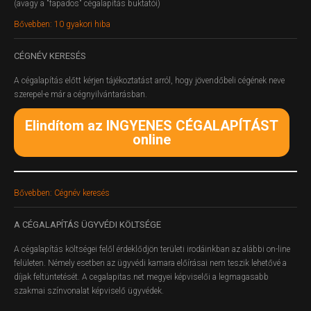
(avagy a "fapados" cégalapítás buktatói)
Bővebben: 10 gyakori hiba
CÉGNÉV
KERESÉS
A cégalapítás előtt kérjen tájékoztatást arról, hogy jövendőbeli cégének neve
szerepel-e már a cégnyilvántarásban.
Elindítom az INGYENES CÉGALAPÍTÁST
online
Bővebben: Cégnév keresés
A
CÉGALAPÍTÁS ÜGYVÉDI KÖLTSÉGE
A cégalapítás költségei felől érdeklődjön területi irodáinkban az alábbi on-line
felületen.
Némely esetben az ügyvédi kamara előírásai nem teszik lehetővé a
díjak feltüntetését. A cegalapitas.net megyei képviselői a legmagasabb
szakmai színvonalat képviselő ügyvédek.