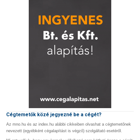
Cégtemetők közé jegyezné be a cégét?
Az mno.hu és az index.hu alábbi cikkeiben olvashat a cégtemetőnek
nevezett (egyébként cégalapítást is végző) szolgáltató esetéről.