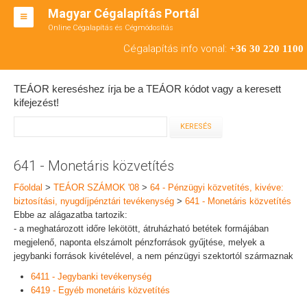
Magyar Cégalapítás Portál
Online Cégalapítás és Cégmódosítás
KFT ALAPÍTÁS
Cégalapítás info vonal:
+36 30 220 1100
BT ALAPÍTÁS
TEÁOR kereséshez írja be a TEÁOR kódot vagy a keresett
RT ALAPÍTÁS
kifejezést!
CÉGMÓDOSÍTÁS
ÁTALAKULÁS
641 - Monetáris közvetítés
TEÁOR SZÁMOK '08
Főoldal
>
TEÁOR SZÁMOK '08
>
64 - Pénzügyi közvetítés, kivéve:
biztosítási, nyugdíjpénztári tevékenység
>
641 - Monetáris közvetítés
ENGEDÉLYKÖTELES
Ebbe az alágazatba tartozik:
- a meghatározott időre lekötött, átruházható betétek formájában
KAPCSOLAT
megjelenő, naponta elszámolt pénzforrások gyűjtése, melyek a
jegybanki források kivételével, a nem pénzügyi szektortól származnak
IRODÁK
6411 - Jegybanki tevékenység
6419 - Egyéb monetáris közvetítés