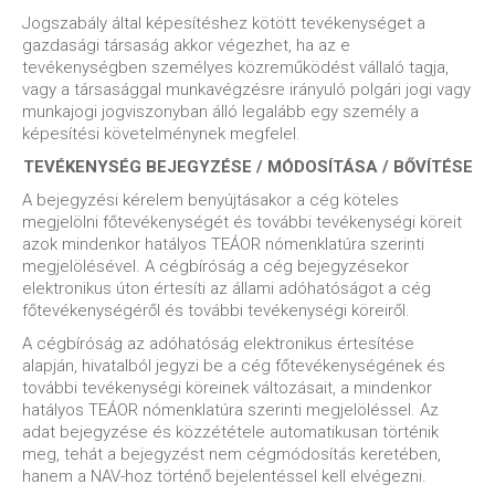
Jogszabály által képesítéshez kötött tevékenységet a
gazdasági társaság akkor végezhet, ha az e
tevékenységben személyes közreműködést vállaló tagja,
vagy a társasággal munkavégzésre irányuló polgári jogi vagy
munkajogi jogviszonyban álló legalább egy személy a
képesítési követelménynek megfelel.
TEVÉKENYSÉG BEJEGYZÉSE / MÓDOSÍTÁSA / BŐVÍTÉSE
A bejegyzési kérelem benyújtásakor a cég köteles
megjelölni főtevékenységét és további tevékenységi köreit
azok mindenkor hatályos TEÁOR nómenklatúra szerinti
megjelölésével. A cégbíróság a cég bejegyzésekor
elektronikus úton értesíti az állami adóhatóságot a cég
főtevékenységéről és további tevékenységi köreiről.
A cégbíróság az adóhatóság elektronikus értesítése
alapján, hivatalból jegyzi be a cég főtevékenységének és
további tevékenységi köreinek változásait, a mindenkor
hatályos TEÁOR nómenklatúra szerinti megjelöléssel. Az
adat bejegyzése és közzététele automatikusan történik
meg, tehát a bejegyzést nem cégmódosítás keretében,
hanem a NAV-hoz történő bejelentéssel kell elvégezni.