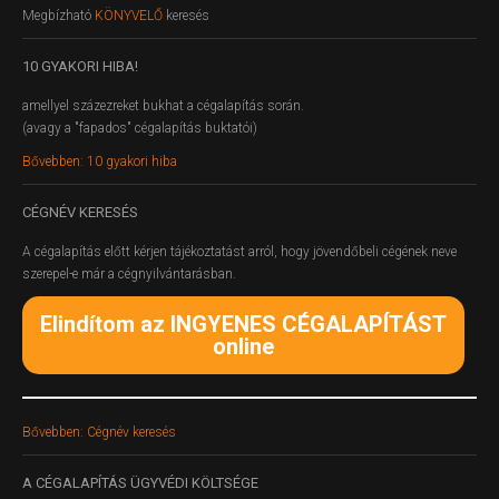
Megbízható
KÖNYVELŐ
keresés
10
GYAKORI HIBA!
amellyel százezreket bukhat a cégalapítás során.
(avagy a "fapados" cégalapítás buktatói)
Bővebben: 10 gyakori hiba
CÉGNÉV
KERESÉS
A cégalapítás előtt kérjen tájékoztatást arról, hogy jövendőbeli cégének neve
szerepel-e már a cégnyilvántarásban.
Elindítom az INGYENES CÉGALAPÍTÁST
online
Bővebben: Cégnév keresés
A
CÉGALAPÍTÁS ÜGYVÉDI KÖLTSÉGE