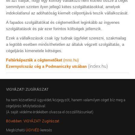
Mi azt valljuk, hogy egy komoly vállalkozó nem kötheti össze a cégét
semmilyen szinten ilyen jellegű kétes szolgáltatásokkal, amelyek
indokolatlanul az adóhatóság kiemelt célpontjává teszik vállalkozását.
A fapados szolgáltatókat és cégtemetőket leginkább az ingyenes
szolgáltatások és pár ezer forintos költségek jellemzik.
Ezek a vállalkozások csak így tudnak ügyfelet szerezni, szakmailag
a legtöbb esetben minősíthetetlen az általuk végzett szolgáltatás, a
cégeljárás kimenetele kétséges.
Feltérképezték a cégtemetőket
(mno.hu)
(index.hu)
Ezernyolcszáz cég a Podmaniczky utcában
VIGYÁZAT!
ZUGÍRÁSZAT
ha nem közvetlenül ügyvédet/közjegyzőt, hanem valamilyen céget bíz meg a
cégeljárás lefolytatásával.
(A saját védelme érdekében olvassa el összállításunkat)
Bővebben: VIGYÁZAT! Zugírászat
Megbízható
ÜGYVÉD
keresés