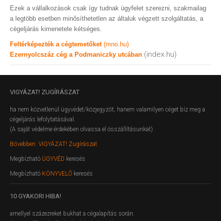
Ezek a vállalkozások csak így tudnak ügyfelet szerezni, szakmailag
a legtöbb esetben minősíthetetlen az általuk végzett szolgáltatás, a
cégeljárás kimenetele kétséges.
Feltérképezték a cégtemetőket
(mno.hu)
(index.hu)
Ezernyolcszáz cég a Podmaniczky utcában
VIGYÁZAT!
ZUGÍRÁSZAT
ha nem közvetlenül ügyvédet/közjegyzőt, hanem valamilyen céget bíz meg a
cégeljárás lefolytatásával.
(A saját védelme érdekében olvassa el összállításunkat)
Bővebben: VIGYÁZAT! Zugírászat
Megbízható
ÜGYVÉD
keresés
Megbízható
KÖNYVELŐ
keresés
10
GYAKORI HIBA!
amellyel százezreket bukhat a cégalapítás során.