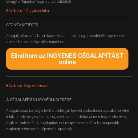
(avagy a "fapados" cégalapítás buktatói)
Bővebben: 10 gyakori hiba
CÉGNÉV
KERESÉS
A cégalapítás előtt kérjen tájékoztatást arról, hogy jövendőbeli cégének neve
szerepel-e már a cégnyilvántarásban.
Elindítom az INGYENES CÉGALAPÍTÁST
online
Bővebben: Cégnév keresés
A
CÉGALAPÍTÁS ÜGYVÉDI KÖLTSÉGE
A cégalapítás költségei felől érdeklődjön területi irodáinkban az alábbi on-line
felületen.
Némely esetben az ügyvédi kamara előírásai nem teszik lehetővé a
díjak feltüntetését. A cegalapitas.net megyei képviselői a legmagasabb
szakmai színvonalat képviselő ügyvédek.