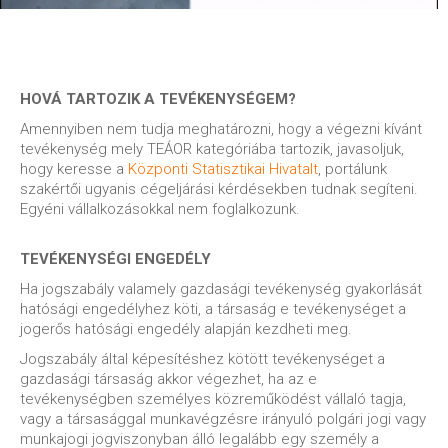
HOVÁ TARTOZIK A TEVÉKENYSÉGEM?
Amennyiben nem tudja meghatározni, hogy a végezni kívánt
tevékenység mely TEÁOR kategóriába tartozik, javasoljuk,
hogy keresse a
Központi Statisztikai Hivatalt
, portálunk
szakértői ugyanis cégeljárási kérdésekben tudnak segíteni.
Egyéni vállalkozásokkal nem foglalkozunk.
TEVÉKENYSÉGI ENGEDÉLY
Ha jogszabály valamely gazdasági tevékenység gyakorlását
hatósági engedélyhez köti, a társaság e tevékenységet a
jogerős hatósági engedély alapján kezdheti meg.
Jogszabály által képesítéshez kötött tevékenységet a
gazdasági társaság akkor végezhet, ha az e
tevékenységben személyes közreműködést vállaló tagja,
vagy a társasággal munkavégzésre irányuló polgári jogi vagy
munkajogi jogviszonyban álló legalább egy személy a