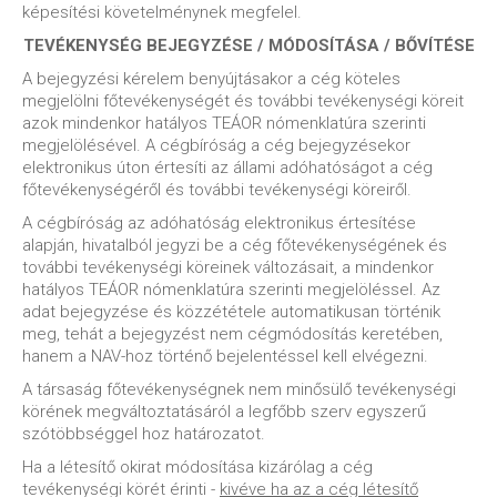
képesítési követelménynek megfelel.
TEVÉKENYSÉG BEJEGYZÉSE / MÓDOSÍTÁSA / BŐVÍTÉSE
A bejegyzési kérelem benyújtásakor a cég köteles
megjelölni főtevékenységét és további tevékenységi köreit
azok mindenkor hatályos TEÁOR nómenklatúra szerinti
megjelölésével. A cégbíróság a cég bejegyzésekor
elektronikus úton értesíti az állami adóhatóságot a cég
főtevékenységéről és további tevékenységi köreiről.
A cégbíróság az adóhatóság elektronikus értesítése
alapján, hivatalból jegyzi be a cég főtevékenységének és
további tevékenységi köreinek változásait, a mindenkor
hatályos TEÁOR nómenklatúra szerinti megjelöléssel. Az
adat bejegyzése és közzététele automatikusan történik
meg, tehát a bejegyzést nem cégmódosítás keretében,
hanem a NAV-hoz történő bejelentéssel kell elvégezni.
A társaság főtevékenységnek nem minősülő tevékenységi
körének megváltoztatásáról a legfőbb szerv egyszerű
szótöbbséggel hoz határozatot.
Ha a létesítő okirat módosítása kizárólag a cég
tevékenységi körét érinti -
kivéve ha az a cég létesítő