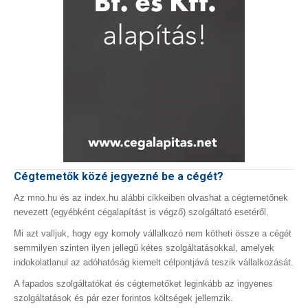
Cégtemetők közé jegyezné be a cégét?
Az mno.hu és az index.hu alábbi cikkeiben olvashat a cégtemetőnek
nevezett (egyébként cégalapítást is végző) szolgáltató esetéről.
Mi azt valljuk, hogy egy komoly vállalkozó nem kötheti össze a cégét
semmilyen szinten ilyen jellegű kétes szolgáltatásokkal, amelyek
indokolatlanul az adóhatóság kiemelt célpontjává teszik vállalkozását.
A fapados szolgáltatókat és cégtemetőket leginkább az ingyenes
szolgáltatások és pár ezer forintos költségek jellemzik.