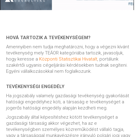
HOVÁ TARTOZIK A TEVÉKENYSÉGEM?
Amennyiben nem tudja meghatározni, hogy a végezni kívánt
tevékenység mely TEÁOR kategóriába tartozik, javasoljuk,
hogy keresse a
Központi Statisztikai Hivatalt
, portálunk
szakértői ugyanis cégeljárási kérdésekben tudnak segíteni.
Egyéni vállalkozásokkal nem foglalkozunk.
TEVÉKENYSÉGI ENGEDÉLY
Ha jogszabály valamely gazdasági tevékenység gyakorlását
hatósági engedélyhez köti, a társaság e tevékenységet a
jogerős hatósági engedély alapján kezdheti meg.
Jogszabály által képesítéshez kötött tevékenységet a
gazdasági társaság akkor végezhet, ha az e
tevékenységben személyes közreműködést vállaló tagja,
vagy a társasággal munkavégzésre irányuló polgári jogi vagy