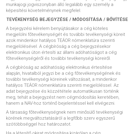
munkajogi jogviszonyban álló legalább egy személy a
képesítési követelménynek megfelel.
TEVÉKENYSÉG BEJEGYZÉSE / MÓDOSÍTÁSA / BŐVÍTÉSE
A bejegyzési kérelem benyújtásakor a cég köteles
megjelölni főtevékenységét és további tevékenységi köreit
azok mindenkor hatályos TEÁOR nómenklatúra szerinti
megjelölésével. A cégbíróság a cég bejegyzésekor
elektronikus úton értesíti az állami adóhatóságot a cég
főtevékenységéről és további tevékenységi köreiről.
A cégbíróság az adóhatóság elektronikus értesítése
alapján, hivatalból jegyzi be a cég főtevékenységének és
további tevékenységi köreinek változásait, a mindenkor
hatályos TEÁOR nómenklatúra szerinti megjelöléssel. Az
adat bejegyzése és közzététele automatikusan történik
meg, tehát a bejegyzést nem cégmódosítás keretében,
hanem a NAV-hoz történő bejelentéssel kell elvégezni.
A társaság főtevékenységnek nem minősülő tevékenységi
körének megváltoztatásáról a legfőbb szerv egyszerű
szótöbbséggel hoz határozatot.
Ha a létesítő okirat módosítása kizárólag a cég