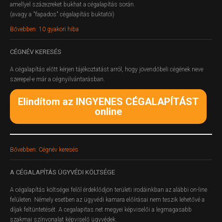
amellyel százezreket bukhat a cégalapítás során.
(avagy a "fapados" cégalapítás buktatói)
Bővebben: 10 gyakori hiba
CÉGNÉV
KERESÉS
A cégalapítás előtt kérjen tájékoztatást arról, hogy jövendőbeli cégének neve
szerepel-e már a cégnyilvántarásban.
Elindítom az INGYENES CÉGALAPÍTÁST
online
Bővebben: Cégnév keresés
A
CÉGALAPÍTÁS ÜGYVÉDI KÖLTSÉGE
A cégalapítás költségei felől érdeklődjön területi irodáinkban az alábbi on-line
felületen.
Némely esetben az ügyvédi kamara előírásai nem teszik lehetővé a
díjak feltüntetését. A cegalapitas.net megyei képviselői a legmagasabb
szakmai színvonalat képviselő ügyvédek.