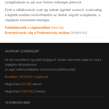
szolgáltatások és pár ezer forintos költségek jellemzik.
Ezek a vállalkozások csak így tudnak ügyfelet szerezni, szakmailag
a legtöbb esetben minősíthetetlen az általuk végzett szolgáltatás, a
cégeljárás kimenetele kétséges.
Feltérképezték a cégtemetőket
(mno.hu)
(index.hu)
Ezernyolcszáz cég a Podmaniczky utcában
VIGYÁZAT!
ZUGÍRÁSZAT
ha nem közvetlenül ügyvédet/közjegyzőt, hanem valamilyen céget bíz meg a
cégeljárás lefolytatásával.
(A saját védelme érdekében olvassa el összállításunkat)
Bővebben: VIGYÁZAT! Zugírászat
Megbízható
ÜGYVÉD
keresés
Megbízható
KÖNYVELŐ
keresés
10
GYAKORI HIBA!