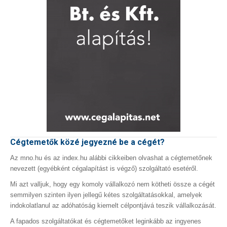
Cégtemetők közé jegyezné be a cégét?
Az mno.hu és az index.hu alábbi cikkeiben olvashat a cégtemetőnek
nevezett (egyébként cégalapítást is végző) szolgáltató esetéről.
Mi azt valljuk, hogy egy komoly vállalkozó nem kötheti össze a cégét
semmilyen szinten ilyen jellegű kétes szolgáltatásokkal, amelyek
indokolatlanul az adóhatóság kiemelt célpontjává teszik vállalkozását.
A fapados szolgáltatókat és cégtemetőket leginkább az ingyenes