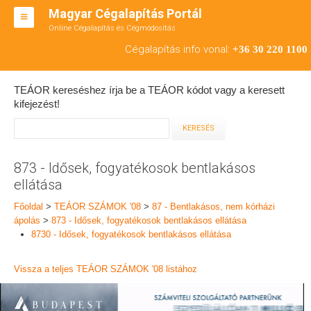
Magyar Cégalapítás Portál
Online Cégalapítás és Cégmódosítás
KFT ALAPÍTÁS
Cégalapítás info vonal:
+36 30 220 1100
BT ALAPÍTÁS
TEÁOR kereséshez írja be a TEÁOR kódot vagy a keresett
RT ALAPÍTÁS
kifejezést!
CÉGMÓDOSÍTÁS
ÁTALAKULÁS
873 - Idősek, fogyatékosok bentlakásos
ellátása
TEÁOR SZÁMOK '08
Főoldal
>
TEÁOR SZÁMOK '08
>
87 - Bentlakásos, nem kórházi
ENGEDÉLYKÖTELES
ápolás
>
873 - Idősek, fogyatékosok bentlakásos ellátása
8730 - Idősek, fogyatékosok bentlakásos ellátása
KAPCSOLAT
Vissza a teljes TEÁOR SZÁMOK '08 listához
IRODÁK