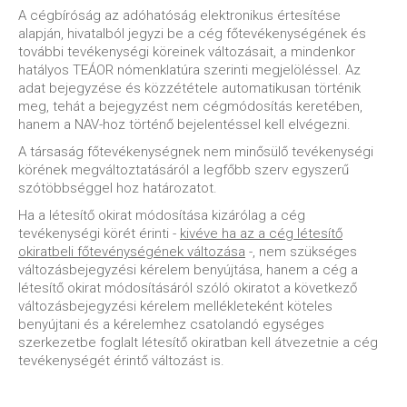
A cégbíróság az adóhatóság elektronikus értesítése
alapján, hivatalból jegyzi be a cég főtevékenységének és
további tevékenységi köreinek változásait, a mindenkor
hatályos TEÁOR nómenklatúra szerinti megjelöléssel. Az
adat bejegyzése és közzététele automatikusan történik
meg, tehát a bejegyzést nem cégmódosítás keretében,
hanem a NAV-hoz történő bejelentéssel kell elvégezni.
A társaság főtevékenységnek nem minősülő tevékenységi
körének megváltoztatásáról a legfőbb szerv egyszerű
szótöbbséggel hoz határozatot.
Ha a létesítő okirat módosítása kizárólag a cég
tevékenységi körét érinti -
kivéve ha az a cég létesítő
okiratbeli főtevénységének változása
-, nem szükséges
változásbejegyzési kérelem benyújtása, hanem a cég a
létesítő okirat módosításáról szóló okiratot a következő
változásbejegyzési kérelem mellékleteként köteles
benyújtani és a kérelemhez csatolandó egységes
szerkezetbe foglalt létesítő okiratban kell átvezetnie a cég
tevékenységét érintő változást is.