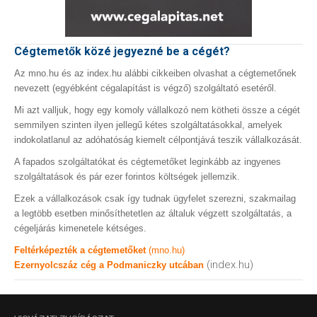
Cégtemetők közé jegyezné be a cégét?
Az mno.hu és az index.hu alábbi cikkeiben olvashat a cégtemetőnek
nevezett (egyébként cégalapítást is végző) szolgáltató esetéről.
Mi azt valljuk, hogy egy komoly vállalkozó nem kötheti össze a cégét
semmilyen szinten ilyen jellegű kétes szolgáltatásokkal, amelyek
indokolatlanul az adóhatóság kiemelt célpontjává teszik vállalkozását.
A fapados szolgáltatókat és cégtemetőket leginkább az ingyenes
szolgáltatások és pár ezer forintos költségek jellemzik.
Ezek a vállalkozások csak így tudnak ügyfelet szerezni, szakmailag
a legtöbb esetben minősíthetetlen az általuk végzett szolgáltatás, a
cégeljárás kimenetele kétséges.
Feltérképezték a cégtemetőket
(mno.hu)
(index.hu)
Ezernyolcszáz cég a Podmaniczky utcában