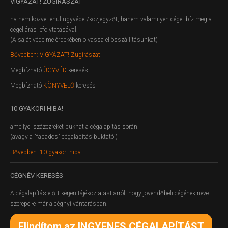
VIGYÁZAT!
ZUGÍRÁSZAT
ha nem közvetlenül ügyvédet/közjegyzőt, hanem valamilyen céget bíz meg a
cégeljárás lefolytatásával.
(A saját védelme érdekében olvassa el összállításunkat)
Bővebben: VIGYÁZAT! Zugírászat
Megbízható
ÜGYVÉD
keresés
Megbízható
KÖNYVELŐ
keresés
10
GYAKORI HIBA!
amellyel százezreket bukhat a cégalapítás során.
(avagy a "fapados" cégalapítás buktatói)
Bővebben: 10 gyakori hiba
CÉGNÉV
KERESÉS
A cégalapítás előtt kérjen tájékoztatást arról, hogy jövendőbeli cégének neve
szerepel-e már a cégnyilvántarásban.
Elindítom az INGYENES CÉGALAPÍTÁST