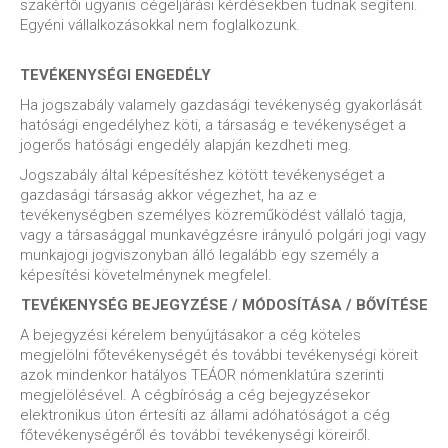
szakértői ugyanis cégeljárási kérdésekben tudnak segíteni.
Egyéni vállalkozásokkal nem foglalkozunk.
TEVÉKENYSÉGI ENGEDÉLY
Ha jogszabály valamely gazdasági tevékenység gyakorlását
hatósági engedélyhez köti, a társaság e tevékenységet a
jogerős hatósági engedély alapján kezdheti meg.
Jogszabály által képesítéshez kötött tevékenységet a
gazdasági társaság akkor végezhet, ha az e
tevékenységben személyes közreműködést vállaló tagja,
vagy a társasággal munkavégzésre irányuló polgári jogi vagy
munkajogi jogviszonyban álló legalább egy személy a
képesítési követelménynek megfelel.
TEVÉKENYSÉG BEJEGYZÉSE / MÓDOSÍTÁSA / BŐVÍTÉSE
A bejegyzési kérelem benyújtásakor a cég köteles
megjelölni főtevékenységét és további tevékenységi köreit
azok mindenkor hatályos TEÁOR nómenklatúra szerinti
megjelölésével. A cégbíróság a cég bejegyzésekor
elektronikus úton értesíti az állami adóhatóságot a cég
főtevékenységéről és további tevékenységi köreiről.