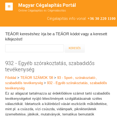
Magyar Cégalapítás Portál
Online Cégalapítás és Cégmódosítás
KFT ALAPÍTÁS
Cégalapítás info vonal:
+36 30 220 1100
BT ALAPÍTÁS
TEÁOR kereséshez írja be a TEÁOR kódot vagy a keresett
RT ALAPÍTÁS
kifejezést!
CÉGMÓDOSÍTÁS
ÁTALAKULÁS
932 - Egyéb szórakoztatás, szabadidős
tevékenység
TEÁOR SZÁMOK '08
Főoldal
>
TEÁOR SZÁMOK '08
>
93 - Sport-, szórakoztató-,
ENGEDÉLYKÖTELES
szabadidős tevékenység
>
932 - Egyéb szórakoztatás, szabadidős
tevékenység
KAPCSOLAT
Ez az alágazat tartalmazza az érdeklődésre számot tartó szabadidős
tevékenységeket nyújtó létesítmények szolgáltatásainak széles
IRODÁK
választékát. Idetartozik a különböző vásári eszközök működtetése,
mint pl. a csúszda, vízi csúszda, vidámpark, piknikterületek
üzemeltetése, játékok, mutatványok, tematikus bemutatók