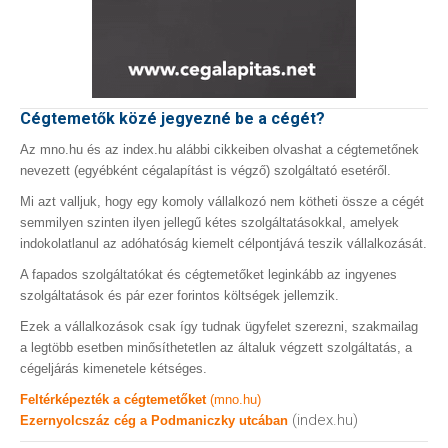
Cégtemetők közé jegyezné be a cégét?
Az mno.hu és az index.hu alábbi cikkeiben olvashat a cégtemetőnek
nevezett (egyébként cégalapítást is végző) szolgáltató esetéről.
Mi azt valljuk, hogy egy komoly vállalkozó nem kötheti össze a cégét
semmilyen szinten ilyen jellegű kétes szolgáltatásokkal, amelyek
indokolatlanul az adóhatóság kiemelt célpontjává teszik vállalkozását.
A fapados szolgáltatókat és cégtemetőket leginkább az ingyenes
szolgáltatások és pár ezer forintos költségek jellemzik.
Ezek a vállalkozások csak így tudnak ügyfelet szerezni, szakmailag
a legtöbb esetben minősíthetetlen az általuk végzett szolgáltatás, a
cégeljárás kimenetele kétséges.
Feltérképezték a cégtemetőket
(mno.hu)
(index.hu)
Ezernyolcszáz cég a Podmaniczky utcában