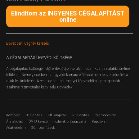
Elindítom az INGYENES CÉGALAPÍTÁST
online
Bővebben: Cégnév keresés
A
CÉGALAPÍTÁS ÜGYVÉDI KÖLTSÉGE
A cégalapítás költségei felől érdeklődjön területi irodáinkban az alábbi on-line
felületen.
Némely esetben az ügyvédi kamara előírásai nem teszik lehetővé a
díjak feltüntetését. A cegalapitas.net megyei képviselői a legmagasabb
szakmai színvonalat képviselő ügyvédek.
Kezdőlap
Bt alapítás
Kft. alapítás
Rt alapítás
Cégmódosítás
Átalakulás
ÖVTJ kereső
Irodáink országszerte
Kapcsolat
Adatvédelem
Süti beállítások