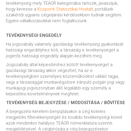
tevékenység mely TEÁOR kategóriába tartozik, javasoljuk,
hogy keresse a
Központi Statisztikai Hivatalt
, portálunk
szakértői ugyanis cégeljárási kérdésekben tudnak segíteni.
Egyéni vállalkozásokkal nem foglalkozunk.
TEVÉKENYSÉGI ENGEDÉLY
Ha jogszabály valamely gazdasági tevékenység gyakorlását
hatósági engedélyhez köti, a társaság e tevékenységet a
jogerős hatósági engedély alapján kezdheti meg.
Jogszabály által képesítéshez kötött tevékenységet a
gazdasági társaság akkor végezhet, ha az e
tevékenységben személyes közreműködést vállaló tagja,
vagy a társasággal munkavégzésre irányuló polgári jogi vagy
munkajogi jogviszonyban álló legalább egy személy a
képesítési követelménynek megfelel.
TEVÉKENYSÉG BEJEGYZÉSE / MÓDOSÍTÁSA / BŐVÍTÉSE
A bejegyzési kérelem benyújtásakor a cég köteles
megjelölni főtevékenységét és további tevékenységi köreit
azok mindenkor hatályos TEÁOR nómenklatúra szerinti
megjelölésével. A cégbíróság a cég bejegyzésekor