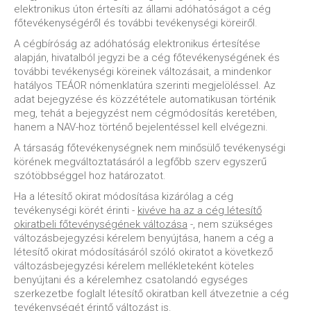
elektronikus úton értesíti az állami adóhatóságot a cég
főtevékenységéről és további tevékenységi köreiről.
A cégbíróság az adóhatóság elektronikus értesítése
alapján, hivatalból jegyzi be a cég főtevékenységének és
további tevékenységi köreinek változásait, a mindenkor
hatályos TEÁOR nómenklatúra szerinti megjelöléssel. Az
adat bejegyzése és közzététele automatikusan történik
meg, tehát a bejegyzést nem cégmódosítás keretében,
hanem a NAV-hoz történő bejelentéssel kell elvégezni.
A társaság főtevékenységnek nem minősülő tevékenységi
körének megváltoztatásáról a legfőbb szerv egyszerű
szótöbbséggel hoz határozatot.
Ha a létesítő okirat módosítása kizárólag a cég
tevékenységi körét érinti -
kivéve ha az a cég létesítő
okiratbeli főtevénységének változása
-, nem szükséges
változásbejegyzési kérelem benyújtása, hanem a cég a
létesítő okirat módosításáról szóló okiratot a következő
változásbejegyzési kérelem mellékleteként köteles
benyújtani és a kérelemhez csatolandó egységes
szerkezetbe foglalt létesítő okiratban kell átvezetnie a cég
tevékenységét érintő változást is.