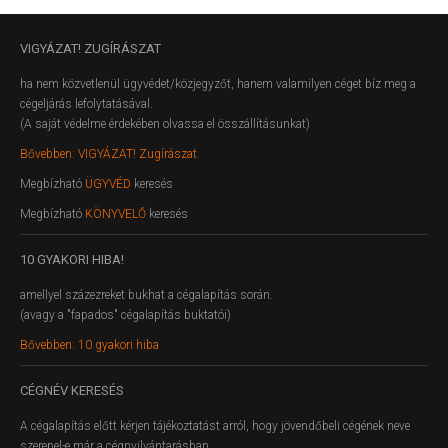
VIGYÁZAT!
ZUGÍRÁSZAT
ha nem közvetlenül ügyvédet/közjegyzőt, hanem valamilyen céget bíz meg a
cégeljárás lefolytatásával.
(A saját védelme érdekében olvassa el összállításunkat)
Bővebben: VIGYÁZAT! Zugírászat
Megbízható
ÜGYVÉD
keresés
Megbízható
KÖNYVELŐ
keresés
10
GYAKORI HIBA!
amellyel százezreket bukhat a cégalapítás során.
(avagy a "fapados" cégalapítás buktatói)
Bővebben: 10 gyakori hiba
CÉGNÉV
KERESÉS
A cégalapítás előtt kérjen tájékoztatást arról, hogy jövendőbeli cégének neve
szerepel-e már a cégnyilvántarásban.