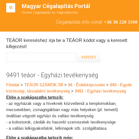
Magyar Cégalapítás Portál
Online Cégalapítás és Cégmódosítás
KFT ALAPÍTÁS
Cégalapítás info vonal:
+36 30 220 1100
BT ALAPÍTÁS
TEÁOR kereséshez írja be a TEÁOR kódot vagy a keresett
RT ALAPÍTÁS
kifejezést!
CÉGMÓDOSÍTÁS
ÁTALAKULÁS
9491 teáor - Egyházi tevékenység
TEÁOR SZÁMOK '08
Főoldal
>
TEÁOR SZÁMOK '08
>
94 - Érdekképviselet
>
949 - Egyéb
közösségi, társadalmi tevékenység
>
9491 - Egyházi tevékenység
ENGEDÉLYKÖTELES
Ebbe a szakágazatba tartozik:
- az egyházak vagy a híveknek közvetlenül a templomokban,
KAPCSOLAT
mecsetekben, zsinagógákban vagy más helyeken (pl. temető)
önállóan végzett egyházi és vallási tevékenység
IRODÁK
- a kolostorok, zárdák és hasonló szervezetek tevékenysége
- a vallási lelkigyakorlatok, lelkinapok stb. szolgáltatása
Ebbe a szakágazatba tartozik még: