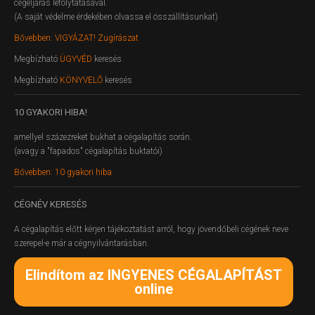
cégeljárás lefolytatásával.
(A saját védelme érdekében olvassa el összállításunkat)
Bővebben: VIGYÁZAT! Zugírászat
Megbízható
ÜGYVÉD
keresés
Megbízható
KÖNYVELŐ
keresés
10
GYAKORI HIBA!
amellyel százezreket bukhat a cégalapítás során.
(avagy a "fapados" cégalapítás buktatói)
Bővebben: 10 gyakori hiba
CÉGNÉV
KERESÉS
A cégalapítás előtt kérjen tájékoztatást arról, hogy jövendőbeli cégének neve
szerepel-e már a cégnyilvántarásban.
Elindítom az INGYENES CÉGALAPÍTÁST
online