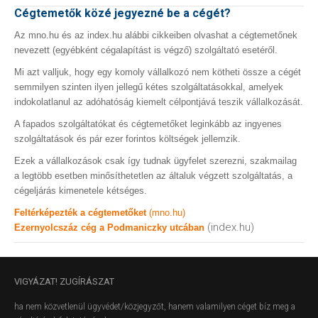
Cégtemetők közé jegyezné be a cégét?
Az mno.hu és az index.hu alábbi cikkeiben olvashat a cégtemetőnek
nevezett (egyébként cégalapítást is végző) szolgáltató esetéről.
Mi azt valljuk, hogy egy komoly vállalkozó nem kötheti össze a cégét
semmilyen szinten ilyen jellegű kétes szolgáltatásokkal, amelyek
indokolatlanul az adóhatóság kiemelt célpontjává teszik vállalkozását.
A fapados szolgáltatókat és cégtemetőket leginkább az ingyenes
szolgáltatások és pár ezer forintos költségek jellemzik.
Ezek a vállalkozások csak így tudnak ügyfelet szerezni, szakmailag
a legtöbb esetben minősíthetetlen az általuk végzett szolgáltatás, a
cégeljárás kimenetele kétséges.
Feltérképezték a cégtemetőket
(mno.hu)
(index.hu)
Ezernyolcszáz cég a Podmaniczky utcában
VIGYÁZAT!
ZUGÍRÁSZAT
ha nem közvetlenül ügyvédet/közjegyzőt, hanem valamilyen céget bíz meg a