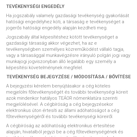
TEVÉKENYSÉGI ENGEDÉLY
Ha jogszabály valamely gazdasági tevékenység gyakorlását
hatósági engedélyhez köti, a társaság e tevékenységet a
jogerős hatósági engedély alapján kezdheti meg.
Jogszabály által képesítéshez kötött tevékenységet a
gazdasági társaság akkor végezhet, ha az e
tevékenységben személyes közreműködést vállaló tagja,
vagy a társasággal munkavégzésre irányuló polgári jogi vagy
munkajogi jogviszonyban álló legalább egy személy a
képesítési követelménynek megfelel.
TEVÉKENYSÉG BEJEGYZÉSE / MÓDOSÍTÁSA / BŐVÍTÉSE
A bejegyzési kérelem benyújtásakor a cég köteles
megjelölni főtevékenységét és további tevékenységi köreit
azok mindenkor hatályos TEÁOR nómenklatúra szerinti
megjelölésével. A cégbíróság a cég bejegyzésekor
elektronikus úton értesíti az állami adóhatóságot a cég
főtevékenységéről és további tevékenységi köreiről.
A cégbíróság az adóhatóság elektronikus értesítése
alapján, hivatalból jegyzi be a cég főtevékenységének és