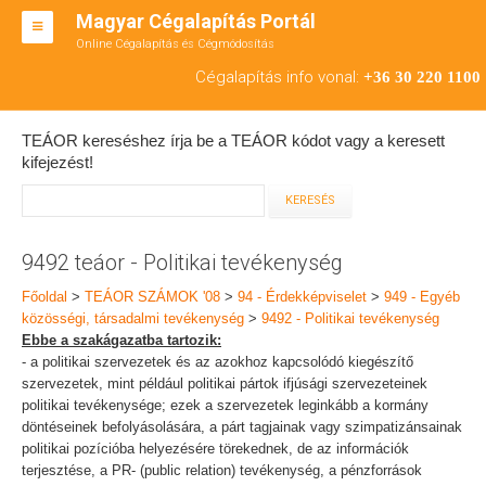
Magyar Cégalapítás Portál
Online Cégalapítás és Cégmódosítás
KFT ALAPÍTÁS
Cégalapítás info vonal:
+36 30 220 1100
BT ALAPÍTÁS
TEÁOR kereséshez írja be a TEÁOR kódot vagy a keresett
RT ALAPÍTÁS
kifejezést!
CÉGMÓDOSÍTÁS
ÁTALAKULÁS
9492 teáor - Politikai tevékenység
TEÁOR SZÁMOK '08
Főoldal
>
TEÁOR SZÁMOK '08
>
94 - Érdekképviselet
>
949 - Egyéb
közösségi, társadalmi tevékenység
>
9492 - Politikai tevékenység
ENGEDÉLYKÖTELES
Ebbe a szakágazatba tartozik:
- a politikai szervezetek és az azokhoz kapcsolódó kiegészítő
KAPCSOLAT
szervezetek, mint például politikai pártok ifjúsági szervezeteinek
politikai tevékenysége; ezek a szervezetek leginkább a kormány
IRODÁK
döntéseinek befolyásolására, a párt tagjainak vagy szimpatizánsainak
politikai pozícióba helyezésére törekednek, de az információk
terjesztése, a PR- (public relation) tevékenység, a pénzforrások