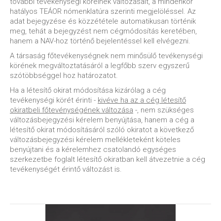
további tevékenységi köreinek változásait, a mindenkor
hatályos TEÁOR nómenklatúra szerinti megjelöléssel. Az
adat bejegyzése és közzététele automatikusan történik
meg, tehát a bejegyzést nem cégmódosítás keretében,
hanem a NAV-hoz történő bejelentéssel kell elvégezni.
A társaság főtevékenységnek nem minősülő tevékenységi
körének megváltoztatásáról a legfőbb szerv egyszerű
szótöbbséggel hoz határozatot.
Ha a létesítő okirat módosítása kizárólag a cég
tevékenységi körét érinti -
kivéve ha az a cég létesítő
okiratbeli főtevénységének változása
-, nem szükséges
változásbejegyzési kérelem benyújtása, hanem a cég a
létesítő okirat módosításáról szóló okiratot a következő
változásbejegyzési kérelem mellékleteként köteles
benyújtani és a kérelemhez csatolandó egységes
szerkezetbe foglalt létesítő okiratban kell átvezetnie a cég
tevékenységét érintő változást is.